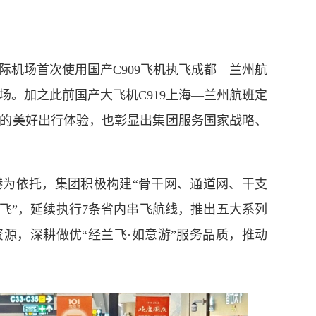
际机场首次使用
国产
C909飞机
执飞成都—兰州航
场。
加之此前国产大飞机
C919上海—兰州航班定
的美好出行体验
，也彰显出
集团服务国家战略
、
港为依托，集团积极构建
“骨干网、通道网、干支
串飞”，延续执行7条省内串飞航线，推出五大系列
资源，
深耕做优
“经兰飞·如意游”服务品质，推动