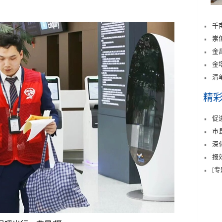
千
崇
金
金
清
精
促
市
深
报
[