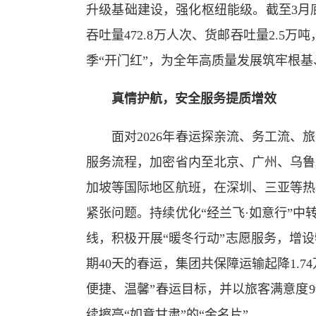
升级基础建设，强化枢纽能级。截至
3月
吞吐量472.8万人次、货邮吞吐量2.5万吨，
季
“开门红”，为全年高质量发展
筑牢根基
真情护航，
安全服务提质增效
面对
2
026
年春运
探亲流、务工流、旅
服务流程，加密省内至北京、广州、乌鲁
加坡等国际地区航班，在深圳、三亚等热
紧张问题。
持续优化
“
经兰飞·如意行
”中
线，积极开展“暖冬行动”志愿服务，增
期
40天的春运，集团共保障运输起降1.74
便捷、温馨”春运目标，并以旅客满意度99
续擦亮
“如意甘肃”的“金名片”
。