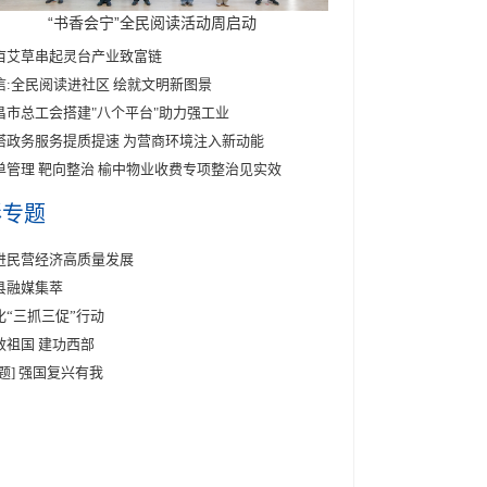
“书香会宁”全民阅读活动周启动
亩艾草串起灵台产业致富链
信:全民阅读进社区 绘就文明新图景
昌市总工会搭建"八个平台"助力强工业
塔政务服务提质提速 为营商环境注入新动能
单管理 靶向整治 榆中物业收费专项整治见实效
彩专题
进民营经济高质量发展
县融媒集萃
化“三抓三促”行动
效祖国 建功西部
专题] 强国复兴有我