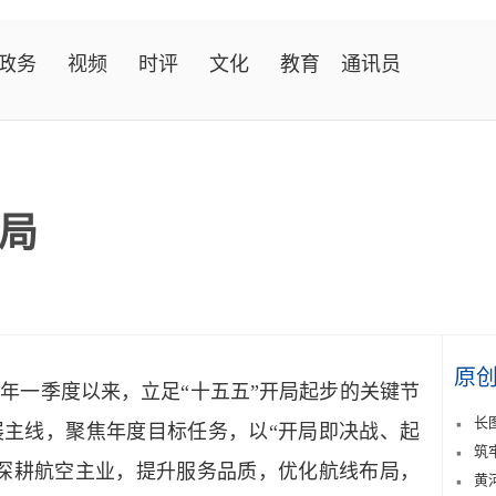
政务
视频
时评
文化
教育
通讯员
局
原
6
年一季度以来，立足
“十五五”开局起步的关键节
长
展主线，聚焦年度目标任务，
以
“开局即决战、起
筑
深耕航空主业，提升服务品质，优化航线布局，
黄