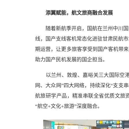
添翼赋能，
航文旅商融合发展
随着新航季开启，
国航在兰州中川国
线，国产支线客机常态化进驻甘肃民航市
期运营，
让
更多旅客享受
到
国产客机带来
助力
国产民机
发展的国企担当
。
以兰州、敦煌、嘉峪关三大国际空
网、大众网”四大网络，持续深化“支支
航旅研学产品，精准串联全省优质文旅
“航空+文化+旅游”深度融合。