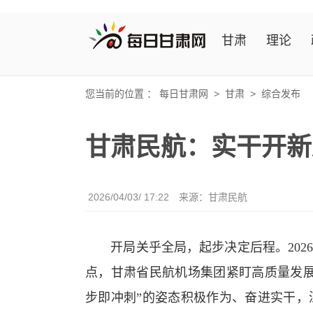
甘肃
理论
您当前的位置 ：
每日甘肃网
>
甘肃
>
综合发布
甘肃民航：实干开新
2026/04/03/ 17:22
来源：甘肃民航
开局关乎全局，起步决定后程。
2
02
点，甘肃省民航机场集团紧盯高质量发
步即冲刺”的姿态
积极作为
、奋进实干
，