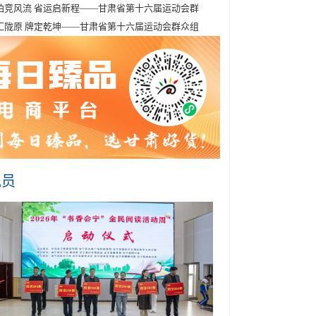
拍竞风流 省运启新程——甘肃省第十六届运动会群
汇陇原 牌定乾坤——甘肃省第十六届运动会群众组
讯员