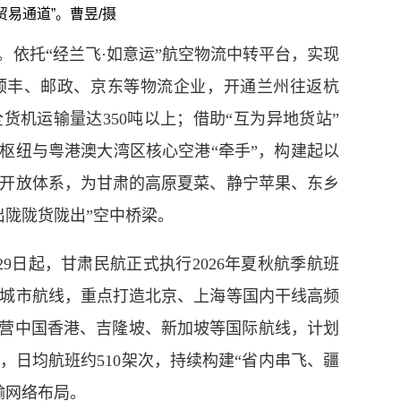
贸易通道”。曹昱/摄
”。依托“经兰飞·如意运”航空物流中转平台，
实现
顺丰、邮政、京东等物流企业，开通兰州往返杭
全货机运输量达
350吨以上
；
借助
“
互为异地货站
”
枢纽与粤港澳大湾区核心空港
“
牵手
”
，构建起以
开放体系，为甘肃的高原夏菜、静宁
苹果、东乡
出陇
陇货陇出
”
空中桥梁。
29日起，甘肃民航正式执行2026年夏秋航季航班
城市航线，重点打造北京、上海等
国内干线高频
营中国香港、吉隆坡、新加坡等国际航线，计划
座，日均航班约510架次
，
持续构建
“省内串飞、疆
输网络布局。