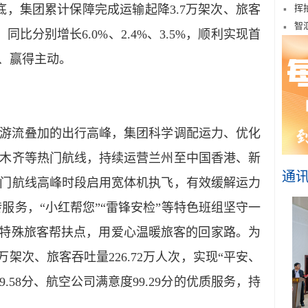
底，集团累计保障完成运输起降3.7万架次、旅客
挥
智
同比分别增长6.0%、2.4%、3.5%，
顺利实现首
、赢得主动
。
游流叠加的出行高峰，集团科学调配运力、优化
木齐等热门航线，持续运营兰州至中国香港、新
通
门航线高峰时段启用宽体机执飞，有效缓解运力
转服务，“小红帮您”“雷锋安检”等特色班组坚守一
设特殊旅客帮扶点，用爱心温暖旅客的回家路。
为
万架次、旅客吞吐量226.72万人次，实现
“平安、
.58分、航空公司满意度99.29分的优质服务，
持