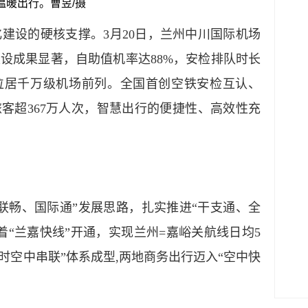
温暖出行。曹昱/摄
化建设的硬核支撑。
3月20日
，兰州中川国际机场
建设成果显著，自助值机率达
88%，安检排队时长
%，位居千万级机场前列。全国首创空铁安检互认、
旅客超367万人次，智慧出行的便捷性、高效性充
联畅、国际通”发展思路，扎实推进“干支通、全
着
“
兰嘉快线
”
开通
，
实现
兰州
=嘉峪关航线日均5
小时空中串联”体系成型,两地商务出行迈入“空中快