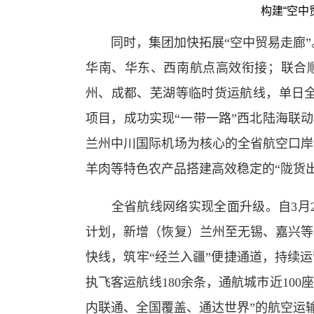
构建“空中
同时，集团加快拓展
“空中贸易走廊
华南、华东、西南航点高效衔接
；联合
州、成都、芜湖等临时货运航线，
单日
项目，成功实现
“
一带一路
”
西北陆海联动
兰州中川国际机场为核心的全省航空口岸
羊肉等特色农产品搭建高效稳定的
“陇货
全省航线网络实现全面升级。自
3月
计划
，新增（恢复）兰州至无锡、嘉兴等
快线
，
筑牢
“
经兰入疆
”
便捷通道
，持续运
执飞客运航线
180余条，通航城市近100
内联通、全国覆盖、通达世界”的
航空运