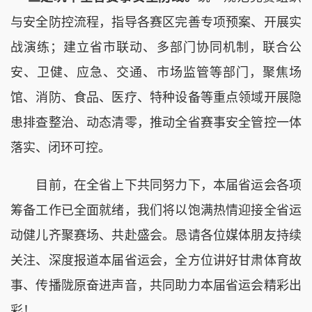
与安全防控流程，指导各赛区完善专项预案、开展实
战演练；建立省市联动、多部门协同机制，联合公
安、卫健、应急、交通、市场监管等部门，聚焦场
馆、消防、食品、医疗、特种设备等重点领域开展隐
患排查整治、动态清零，推动全省赛事安全管控一体
落实、闭环可控。
目前，在全省上下共同努力下，本届省运会各项
筹备工作已全面就绪，我们将以饱满热情迎接全省运
动健儿齐聚赛场、共赴盛会。恳请各位媒体朋友持续
关注、深度报道本届省运会，全方位讲好甘肃体育故
事、传播陇原奋进声音，共同助力本届省运会精彩出
彩！