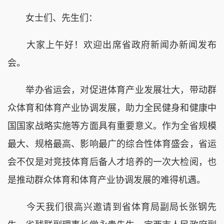
女士们、先生们：
大家上午好！欢迎出席省政府新闻办新闻发布
会。
举办省运会，对促进体育产业发展壮大，带动群
众体育和体育产业协调发展，助力全民健身和健康中
国国家战略实施等方面具有重要意义。作为全省规模
最大、规格最高、影响最广的综合性体育盛会，省运
会不仅是对竞技体育后备人才培养的一次大检阅，也
是推动群众体育和体育产业协调发展的难得机遇。
今天我们很高兴邀请到省体育局副局长张钢先