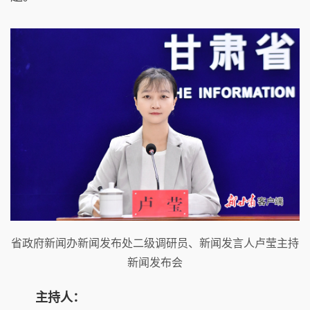
省政府新闻办新闻发布处二级调研员、新闻发言人卢莹主持
新闻发布会
主持人：