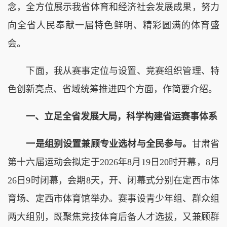
念，全方位展示我省体育和经济社会发展成果，努力
向全省人民奉献一届特色鲜明、精彩圆满的体育盛
会。
下面，我从赛事定位与设置、竞赛组织管理、特
色创新亮点、省域统筹推进四个方面，作简要介绍。
一、立足全省发展大局，科学构建省运赛事体系
一是组别设置兼顾专业选材与全民参与。
甘肃省
第十六届运动会拟定于2026年8月19日20时开幕，8月
26日9时闭幕，会期8天，开、闭幕式分别在定西市体
育场、定西市体育馆举办。赛事设青少年组、群众组
两大组别，既聚焦竞技体育后备人才选拔，又兼顾群