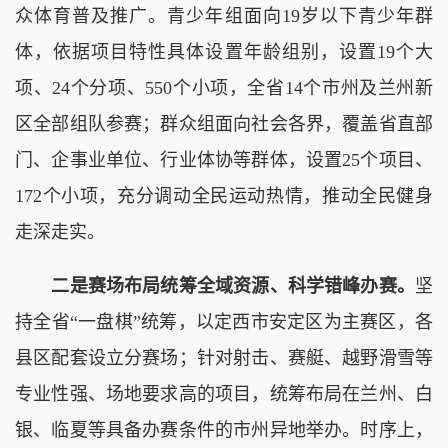
众体育普及推广。青少年组面向19岁以下青少年群
体，依据项目特性具体设置年龄组别，设置19个大
项、24个分项、550个小项，全省14个市州及兰州新
区全部组队参赛；群众组面向社会各界，覆盖省直部
门、企事业单位、行业体协等群体，设置25个项目、
172个小项，充分调动全民运动热情，推动全民健身
走深走实。
二是赛场布局统筹全域资源、科学错峰办赛。
坚
持全省“一盘棋”统筹，以定西市安定区为主赛区，各
县区配套设立分赛场；针对射击、赛艇、越野滑雪等
专业性强、场地要求高的项目，统筹布局在兰州、白
银、临夏等具备办赛条件的市州异地举办。时序上，