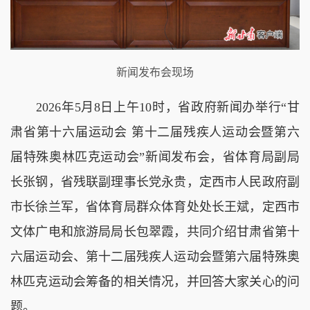
新闻发布会现场
2026年5月8日上午10时，省政府新闻办举行“甘
肃省第十六届运动会 第十二届残疾人运动会暨第六
届特殊奥林匹克运动会”新闻发布会，省体育局副局
长张钢，省残联副理事长党永贵，定西市人民政府副
市长徐兰军，省体育局群众体育处处长王斌，定西市
文体广电和旅游局局长包翠霞，共同介绍甘肃省第十
六届运动会、第十二届残疾人运动会暨第六届特殊奥
林匹克运动会筹备的相关情况，并回答大家关心的问
题。