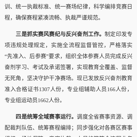
训、统一执裁标准、统一赛场纪律，科学编排竞赛日
程，确保赛程紧凑流畅、执裁严谨规范。
三是抓实赛风赛纪与反兴奋剂工作。
制定印发专
项违规处理规定，实施全流程监督管控，严格落实
“先准入、后参赛”要求，组织全体参赛人员完成反兴
奋剂学习、考试及承诺签署，实现教育全覆盖、监督
无死角，坚决守护干净赛场。现已发放反兴奋剂教育
准入合格证书1307人份，专业组辅助人员166人份，
专业组运动员1662人份。
四是统筹全域赛事运行。
调度全省赛事资源、调
配裁判队伍、统筹赛程编排；同步强化对各赛区赛事