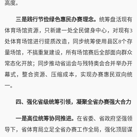
高度。
三是践行节俭绿色惠民办赛理念。
统筹盘活现有
体育场馆资源，只新建一处全民健身中心，对现有3
处体育场馆进行提质改造，同步统筹使用县区8个存
量场馆，不搞重复建设，所有场馆赛后全部面向群众
常态化开放；同步推动省运会与残特奥会合并举办开
幕式，整合资源、压缩成本，实现办赛惠民双向统
一。
四、强化省级统筹引领，凝聚全省办赛强大合力
一是高位统筹协同推进。
在省委、省政府坚强领
导下，省体育局立足全省办赛工作全局，强化顶层谋