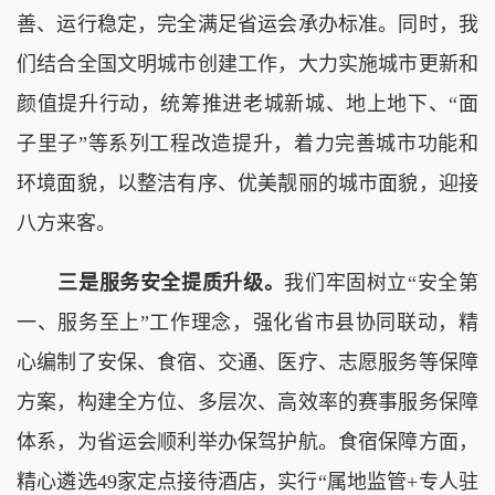
善、运行稳定，完全满足省运会承办标准。同时，我
们结合全国文明城市创建工作，大力实施城市更新和
颜值提升行动，统筹推进老城新城、地上地下、“面
子里子”等系列工程改造提升，着力完善城市功能和
环境面貌，以整洁有序、优美靓丽的城市面貌，迎接
八方来客。
三是服务安全提质升级。
我们牢固树立“安全第
一、服务至上”工作理念，强化省市县协同联动，精
心编制了安保、食宿、交通、医疗、志愿服务等保障
方案，构建全方位、多层次、高效率的赛事服务保障
体系，为省运会顺利举办保驾护航。食宿保障方面，
精心遴选49家定点接待酒店，实行“属地监管+专人驻