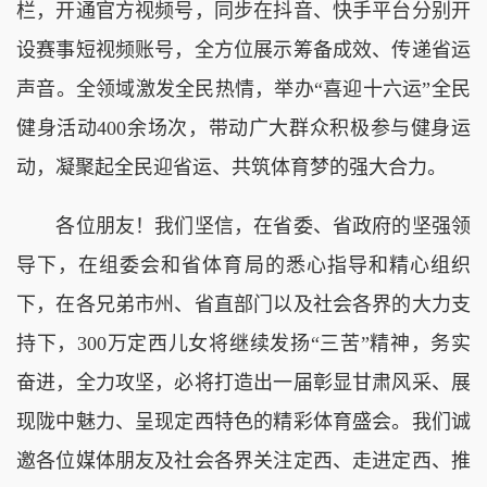
栏，开通官方视频号，同步在抖音、快手平台分别开
设赛事短视频账号，全方位展示筹备成效、传递省运
声音。全领域激发全民热情，举办“喜迎十六运”全民
健身活动400余场次，带动广大群众积极参与健身运
动，凝聚起全民迎省运、共筑体育梦的强大合力。
各位朋友！我们坚信，在省委、省政府的坚强领
导下，在组委会和省体育局的悉心指导和精心组织
下，在各兄弟市州、省直部门以及社会各界的大力支
持下，300万定西儿女将继续发扬“三苦”精神，务实
奋进，全力攻坚，必将打造出一届彰显甘肃风采、展
现陇中魅力、呈现定西特色的精彩体育盛会。我们诚
邀各位媒体朋友及社会各界关注定西、走进定西、推