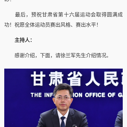
最后，预祝甘肃省第十六届运动会取得圆满成
功！祝愿全体运动员赛出风格、赛出水平！
主持人：
感谢介绍，下面，请徐兰军先生介绍情况。