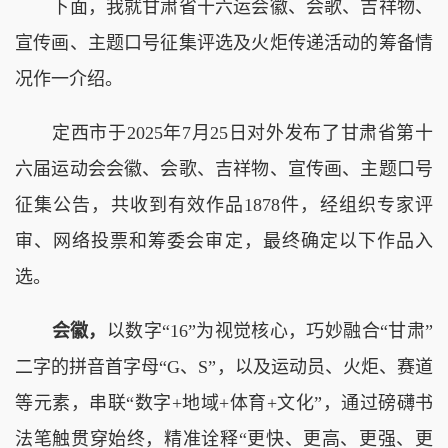
下面，我就甘肃省十六运会徽、会歌、吉祥物、
宣传画、主题口号征集评选及火炬传递活动的筹备情
况作一介绍。
定西市于2025年7月25日对外发布了甘肃省第十
六届运动会会徽、会歌、吉祥物、宣传画、主题口号
征集公告，共收到有效作品1878件，经组织专家评
审、网络投票和筹委会审定，最终确定以下作品入
选。
会徽，
以数字“16”为视觉核心，巧妙融合“甘肃”
二字的拼音首字母“G、S”，以及运动员、火炬、赛道
等元素，串联“数字+地域+体育+文化”，通过磅礴书
法笔触贯穿始终，精准诠释“更快、更高、更强、更