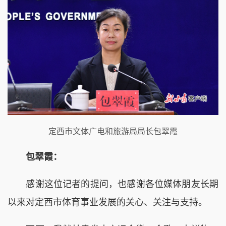
定西市文体广电和旅游局局长包翠霞
包翠霞：
感谢这位记者的提问，也感谢各位媒体朋友长期
以来对定西市体育事业发展的关心、关注与支持。