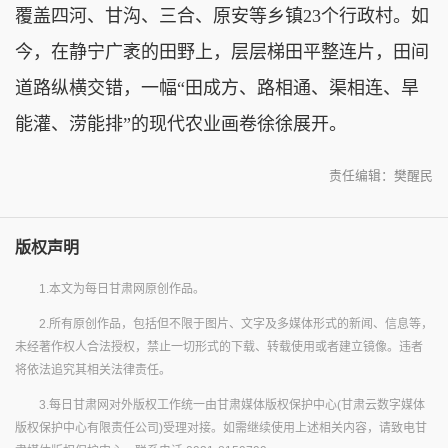
覆盖四河、甘沟、三合、原安等乡镇23个行政村。如
今，在静宁广袤的田野上，层层梯田平整连片，田间
道路纵横交错，一幅“田成方、路相通、渠相连、旱
能灌、涝能排”的现代农业画卷徐徐展开。
责任编辑：樊醒民
版权声明
1.本文为每日甘肃网原创作品。
2.所有原创作品，包括但不限于图片、文字及多媒体形式的新闻、信息等，
未经著作权人合法授权，禁止一切形式的下载、转载使用或者建立镜像。违者
将依法追究其相关法律责任。
3.每日甘肃网对外版权工作统一由甘肃媒体版权保护中心(甘肃云数字媒体
版权保护中心有限责任公司)受理对接。如需继续使用上述相关内容，请致电甘