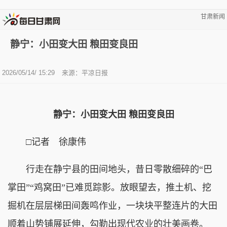
甘肃新闻
静宁：小田变大田 粮田变良田
2026/05/14/ 15:29
来源：平凉日报
静宁：小田变大田 粮田变良田
□记者 徐康伟
行走在静宁县的田间地头，昔日零散细碎的“巴
掌田”“鸡窝田”已难觅踪影。放眼望去，推土机、挖
掘机在层层梯田间轰鸣作业，一块块平整连片的大田
顺着山势铺展延伸，勾勒出现代农业的壮美画卷。