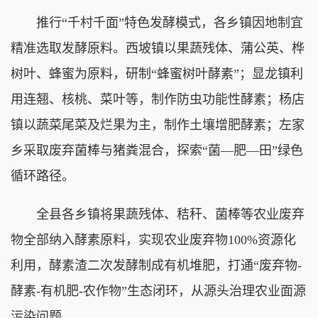
推行“千村千面”特色发酵模式，各乡镇因地制宜
精准选取发酵原料。西坡镇以果蔬残体、蒲公英、桦
树叶、蜂蜜为原料，研制“蜂蜜树叶酵素”；显龙镇利
用连翘、核桃、菜叶等，制作防虫功能性酵素；杨店
镇以蔬菜尾菜及烂果为主，制作土壤增肥酵素；左家
乡采取废弃菌棒与猪粪混合，探索“菌—肥—田”绿色
循环路径。
全县各乡镇将果蔬残体、秸秆、菌棒等农业废弃
物全部纳入酵素原料，实现农业废弃物100%资源化
利用，酵素渣二次发酵制成有机堆肥，打通“废弃物-
酵素-有机肥-农作物”生态闭环，从源头治理农业面源
污染问题。