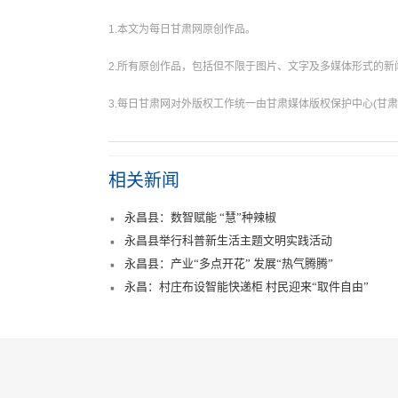
1.本文为每日甘肃网原创作品。
2.所有原创作品，包括但不限于图片、文字及多媒体形式的
3.每日甘肃网对外版权工作统一由甘肃媒体版权保护中心(甘肃
相关新闻
永昌县：数智赋能 “慧”种辣椒
永昌县举行科普新生活主题文明实践活动
永昌县：产业“多点开花” 发展“热气腾腾”
永昌：村庄布设智能快递柜 村民迎来“取件自由”