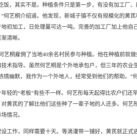
饭，其实不是。种植条件只是第一步，有没有加工厂、
。”何艺桐介绍道。他发现，新城子镇不仅有规模化的黄芪
产地初加工，日处理量可达一吨。完善的加工厂加上他自
逐渐清晰。
艺桐雇佣了当地40余名村民参与种植。他在种植前就做
和技术指导。虽然何艺桐是个外地承包户，但三年的农业
热情幽默，我作为一个外地人，经常受到他们的帮助。”
轻的“老板”有些不一样。何艺彤每天起得比农户们还早
，对黄芪的了解比他们这些种了一辈子地的人还多。何艺
市场情况。
工作，同样需要十天。等滴灌带一铺好，黄芪就正式进