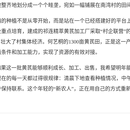
被整齐地划分成一个个畦垄，宛如一幅铺展在南湾村的田
种植不是从零开始，而是站在一个已经搭建好的平台上
产业重点培育，建成的祁连精萃黄芪加工厂采取“村企联营”
，壮大了村集体经济。何艺桐的1300亩黄芪田，正是这一
植条件和加工能力，实现了资源的有效对接。
如果这一批黄芪能够顺利成长、加工、出售，我希望明年能
现在的每一天都过得很规律：清晨下地查看种植情况，中
保持联系。这个年轻的“新农人”，正在用自己的方式重新