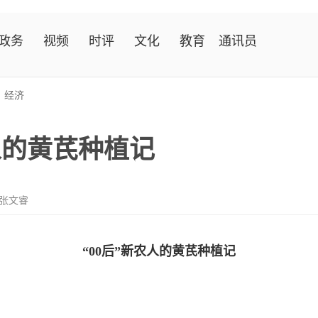
政务
视频
时评
文化
教育
通讯员
>
经济
人的黄芪种植记
 张文睿
“00后”新农人的黄芪种植记