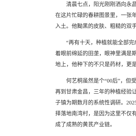
清晨七点，阳光刚刚洒向永昌县
在这片忙碌的春耕图景里，一张年
入土。他黝黑的皮肤、粗糙的双手
“再有十天，种植就能全部完成
着眼前绵延的田垄，眼神里满是
地上，他种下的不只是药材，更
何艺桐虽然是个“00后”，但
再到甘肃金昌，三年的种植经验
子镇为期数月的系统性调研。20
择落地南湾村，是因为这里不仅
成了成熟的黄芪产业链。