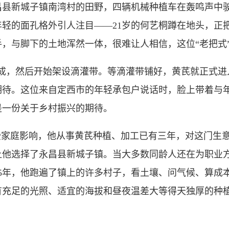
新城子镇南湾村的田野，四辆机械种植车在轰鸣声中驶过
轻的面孔格外引人注目——21岁的何艺桐蹲在地头，正
，与脚下的土地浑然一体，很难让人相信，这位“老把式”竟
，然后开始架设滴灌带。等滴灌带铺好，黄芪就正式进入
期待。这位来自定西市的年轻承包户说话时，脸上带着与
是一份关于乡村振兴的期待。
受家庭影响，他从事黄芪种植、加工已有三年，对这门生
让他选择了永昌县新城子镇。当大多数同龄人还在为职业
25年，他跑遍了镇上的许多村子，看土壤、问气候、算成
有充足的光照、适宜的海拔和昼夜温差大等得天独厚的种