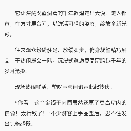
它让深藏戈壁洞窟的千年敦煌走出大漠、走入都
市，在方寸展台间，以鲜活可感的姿态，绽放全新光
彩。
往来观众纷纷驻足、放缓脚步，俯身凝望精巧展
品，于热闹展会一隅，沉浸式邂逅莫高窟跨越千年的
岁月沧桑。
现场热闹鲜活，赞叹声与问询声此起彼伏。
“你看！这个金镯子内圈居然还原了莫高窟内的
佛像！太精致了！”不少游客上手品鉴后，忍不住发
出惊艳感慨。