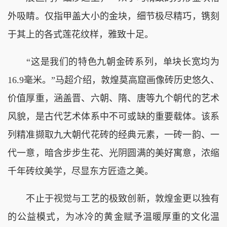
外吸睛。仅指甲盖大小的金块，细节极尽精巧，镌刻
于其上的各式莲花纹样，雅致十足。
“这是我们的特色九朝金砖系列，单块长宽均为
16.9毫米。”马超介绍，敦煌莫高窟画像砖历史悠久、
价值厚重，涵盖晋、六朝、隋、唐等九个朝代的艺术
风貌，是古代艺术体系中不可或缺的重要载体。该系
列精准撷取九大朝代花砖的经典元素，一砖一韵、一
代一意，暗含步步生花、光阴圆满的美好寓意，浓缩
千年砖纹美学，尽显东方匠造之美。
不止于视觉与工艺的极致创新，敦煌金更以独有
的公益模式，为冰冷的黄金赋予温暖厚重的文化温