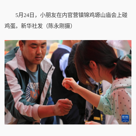
5月24日，小朋友在内官营镇锦鸡塬山庙会上碰
鸡蛋。
新华社发（陈永刚摄）