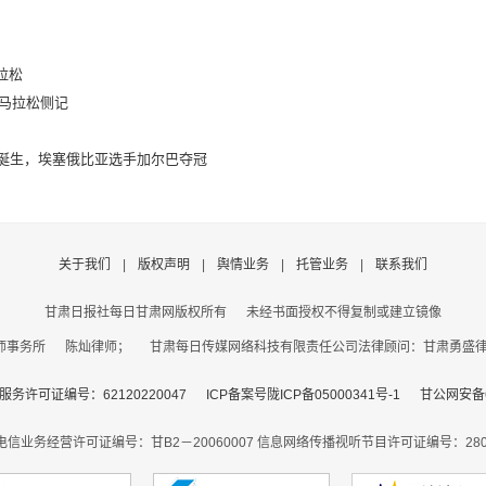
拉松
州马拉松侧记
冠军诞生，埃塞俄比亚选手加尔巴夺冠
关于我们
|
版权声明
|
舆情业务
|
托管业务
|
联系我们
甘肃日报社每日甘肃网版权所有
未经书面授权不得复制或建立镜像
事务所 陈灿律师； 甘肃每日传媒网络科技有限责任公司法律顾问：甘肃勇盛律师事
务许可证编号：62120220047
ICP备案号陇ICP备05000341号-1
甘公网安备62
电信业务经营许可证编号：甘B2－20060007
信息网络传播视听节目许可证编号：2806