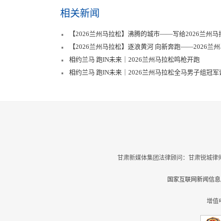
相关新闻
【2026兰州马拉松】沸腾的城市——写给2026兰州马
【2026兰州马拉松】逐浪黄河 向新奔跑——2026兰
相约兰马 跑IN未来｜2026兰州马拉松鸣枪开跑
相约兰马 跑IN未来｜2026兰州马拉松全马男子组
甘肃新媒体集团法律顾问：甘肃锐城律师
国家互联网新闻信息服
增值