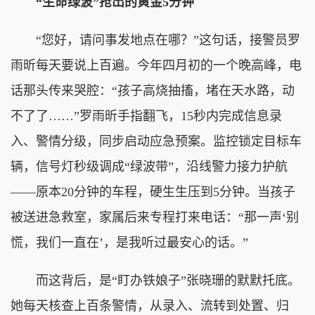
“生命绿波”抢出的黄金5分钟
“您好，请问事发地点在哪？”这句话，接警员罗
雨昕每天要说上百遍。今年四月初的一个晚高峰，电
话那头传来哭腔：“孩子高烧抽搐，堵在天水路，动
不了了……”罗雨昕手指翻飞，15秒内完成信息录
入、警情分级，同步启动应急预案。监控锁定目标车
辆，信号灯秒级调成“绿波带”，沿线警力接力护航
——原本20分钟的车程，硬生生压到5分钟。当孩子
被送进急救室，家属后来专程打来电话：“那一声‘别
慌，我们一直在’，是我听过最安心的话。”
而这背后，是“盯办铁娘子”张晓珊的默默托底。
她每天核查上百条警情，从录入、流转到处置、归