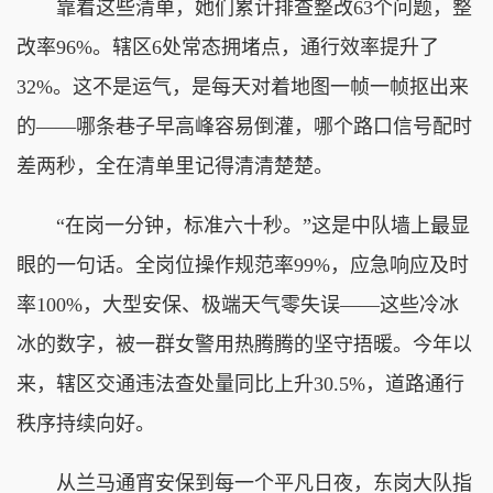
靠着这些清单，她们累计排查整改63个问题，整
改率96%。辖区6处常态拥堵点，通行效率提升了
32%。这不是运气，是每天对着地图一帧一帧抠出来
的——哪条巷子早高峰容易倒灌，哪个路口信号配时
差两秒，全在清单里记得清清楚楚。
“在岗一分钟，标准六十秒。”这是中队墙上最显
眼的一句话。全岗位操作规范率99%，应急响应及时
率100%，大型安保、极端天气零失误——这些冷冰
冰的数字，被一群女警用热腾腾的坚守捂暖。今年以
来，辖区交通违法查处量同比上升30.5%，道路通行
秩序持续向好。
从兰马通宵安保到每一个平凡日夜，东岗大队指