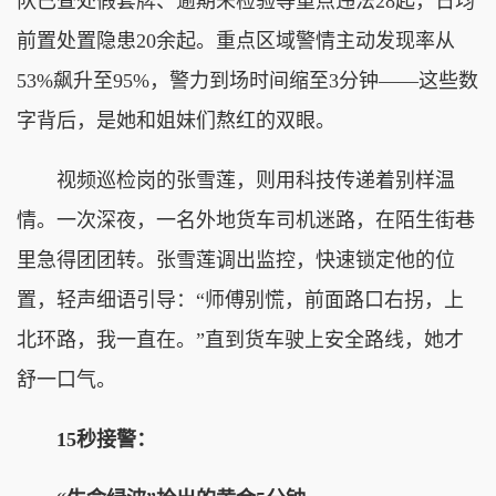
队已查处假套牌、逾期未检验等重点违法28起，日均
前置处置隐患20余起。重点区域警情主动发现率从
53%飙升至95%，警力到场时间缩至3分钟——这些数
字背后，是她和姐妹们熬红的双眼。
视频巡检岗的张雪莲，则用科技传递着别样温
情。一次深夜，一名外地货车司机迷路，在陌生街巷
里急得团团转。张雪莲调出监控，快速锁定他的位
置，轻声细语引导：“师傅别慌，前面路口右拐，上
北环路，我一直在。”直到货车驶上安全路线，她才
舒一口气。
15秒接警：