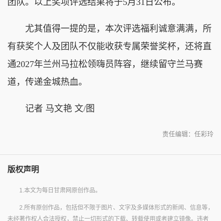
团队。以上奖项评选结果将于5月31日公布。
尤其值得一提的是，本次评选福利诚意满满，所
有获奖个人及团队不仅能收获专属荣誉奖杯，还将直
通2027年兰州马拉松领嗨员阵容，继续留守兰马赛
道，传递金城热血。
记者 马文艳 文/图
责任编辑：任彩玲
版权声明
1.本文为每日甘肃网原创作品。
2.所有原创作品，包括但不限于图片、文字及多媒体形式的新闻、信息等，
未经著作权人合法授权，禁止一切形式的下载、转载使用或者建立镜像。违者