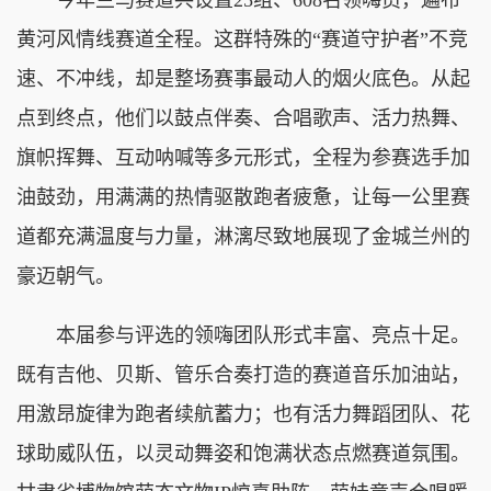
黄河风情线赛道全程。这群特殊的“赛道守护者”不竞
速、不冲线，却是整场赛事最动人的烟火底色。从起
点到终点，他们以鼓点伴奏、合唱歌声、活力热舞、
旗帜挥舞、互动呐喊等多元形式，全程为参赛选手加
油鼓劲，用满满的热情驱散跑者疲惫，让每一公里赛
道都充满温度与力量，淋漓尽致地展现了金城兰州的
豪迈朝气。
本届参与评选的领嗨团队形式丰富、亮点十足。
既有吉他、贝斯、管乐合奏打造的赛道音乐加油站，
用激昂旋律为跑者续航蓄力；也有活力舞蹈团队、花
球助威队伍，以灵动舞姿和饱满状态点燃赛道氛围。