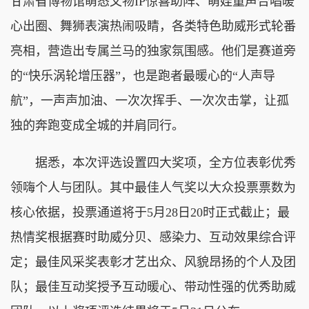
甘肃省博物馆萌态文物IP惊喜助阵、萌娃童声合唱暖
心出圈、舞狮表演热闹吸睛，各类特色助威形式轮番
亮相，营造出专属兰马的独家氛围感。他们是赛道旁
的“快乐涡轮增压器”，也是跑者最暖心的“人声导
航”，一声声加油、一次次挥手、一次次击掌，让孤
独的奔跑变成全城的并肩同行。
据悉，本次评选设置四大奖项，全方位表彰优秀
领嗨个人与团队。其中最佳人气奖以大众投票票数为
核心依据，投票通道将于5月28日20时正式截止；最
热情奖根据赛时助威分贝、感染力、互动效果综合评
定；最佳风采奖表彰才艺出众、风貌昂扬的个人及团
队；最佳互动奖授予互动暖心、带动性强的优秀助威