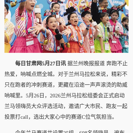
每日甘肃网5月27日讯
据兰州晚报报道 奔跑不止
热爱，呐喊点燃全城。对于兰州马拉松来说，精彩不
只在跑者的冲刺赛道，更藏在沿途一声声滚烫的助威
呐喊里。5月26日，2026兰州马拉松组委会正式启动
兰马领嗨员大众评选活动，邀请广大市民、跑友一起
投票打call，选出大家心中的赛道C位气氛担当。
今年兰马赛道共设置25组、608名领嗨员，遍布