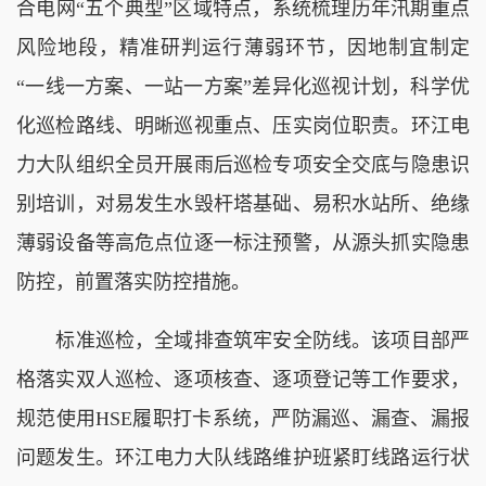
合电网“五个典型”区域特点，系统梳理历年汛期重点
风险地段，精准研判运行薄弱环节，因地制宜制定
“一线一方案、一站一方案”差异化巡视计划，科学优
化巡检路线、明晰巡视重点、压实岗位职责。环江电
力大队组织全员开展雨后巡检专项安全交底与隐患识
别培训，对易发生水毁杆塔基础、易积水站所、绝缘
薄弱设备等高危点位逐一标注预警，从源头抓实隐患
防控，前置落实防控措施。
标准巡检，全域排查筑牢安全防线。该项目部严
格落实双人巡检、逐项核查、逐项登记等工作要求，
规范使用HSE履职打卡系统，严防漏巡、漏查、漏报
问题发生。环江电力大队线路维护班紧盯线路运行状