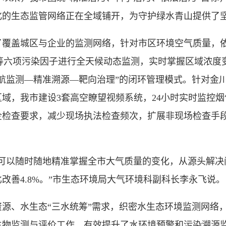
化的生态监管网络正在全域铺开，为守护绿水青山提供了
盖城区与企业的监测网络，针对市区环境空气质量，依
M10等六项污染因子进行全天候动态监测，实时掌握区域浓
航监测—精准溯源—靶向治理”的闭环管理模式。针对金
域，我市建设3套高空瞭望视频系统，24小时实时监控
检查要求，减少现场执法检查频次，扩展非现场检查手段，
以随时随地精准掌握全市大气质量的变化，从源头解决
比改善4.8%。”市生态环境局大气环境科副科长李永飞说。
、水生态“三水统筹”需求，织密水生态环境监测网络，
生物监测与评价工作，有效提升了水环境预警和污染溯源