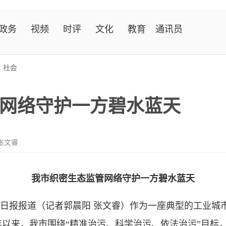
政务
视频
时评
文化
教育
通讯员
>
社会
网络守护一方碧水蓝天
张文睿
我市织密生态监管网络守护一方碧水蓝天
日报报道（记者郭晨阳 张文睿）作为一座典型的工业城
以来，我市围绕“精准治污、科学治污、依法治污”目标