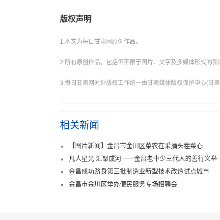
版权声明
1.本文为每日甘肃网原创作品。
2.所有原创作品，包括但不限于图片、文字及多媒体形式的
3.每日甘肃网对外版权工作统一由甘肃媒体版权保护中心(甘肃
相关新闻
【图片新闻】金昌市金川区菜农在采摘头茬菜心
凡人星光 汇聚成河——金昌老中少三代人的善行义举
金昌成功跻身第三批制造业新型技术改造试点城市
金昌市金川区举办便民服务专场招聘会