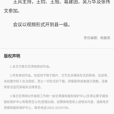
王兵主持，王钧、王旭、葛建团、吴万华及张伟
文参加。
会议以视频形式开到县一级。
责任编辑：杨晨雨
版权声明
1.本文为每日甘肃网原创作品。
2.所有原创作品，包括但不限于图片、文字及多媒体形式的新闻、信息等，
未经著作权人合法授权，禁止一切形式的下载、转载使用或者建立镜像。违者
将依法追究其相关法律责任。
3.每日甘肃网对外版权工作统一由甘肃媒体版权保护中心(甘肃云数字媒体
版权保护中心有限责任公司)受理对接。如需继续使用上述相关内容，请致电甘
肃媒体版权保护中心，联系电话:0931-8159799。