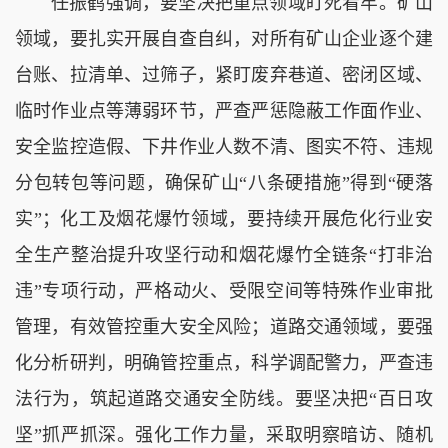
任振鹤强调，要坚决把重点领域盯死看牢。矿山
领域，要扎实开展自查自纠，对所有矿山企业逐个建
台账、拉清单、过筛子，紧盯废弃巷道、密闭区域、
临时作业点等薄弱环节，严查严惩隐蔽工作面作业、
安全监控造假、下井作业人数不清、图实不符、违规
分包转包等问题，确保矿山“八条硬措施”得到“硬落
实”；化工及烟花爆竹领域，要持续开展危化行业安
全生产整治提升攻坚行动和烟花爆竹全链条“打非治
违”专项行动，严格动火、受限空间等特殊作业审批
管理，有效管控重大安全风险；道路交通领域，要强
化分析研判，明确管控重点，科学调配警力，严查违
法行为，筑起道路交通安全防线。要坚决把“百日攻
坚”抓严抓深。强化工作力量，采取明察暗访、随机