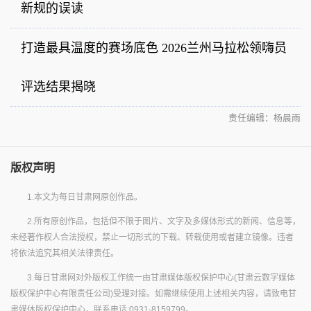
新规的误读
打造最具温度的赛场底色 2026兰州马拉松领嗨员
评选结果揭晓
责任编辑：杨晨雨
版权声明
1.本文为每日甘肃网原创作品。
2.所有原创作品，包括但不限于图片、文字及多媒体形式的新闻、信息等，
未经著作权人合法授权，禁止一切形式的下载、转载使用或者建立镜像。违者
将依法追究其相关法律责任。
3.每日甘肃网对外版权工作统一由甘肃媒体版权保护中心(甘肃云数字媒体
版权保护中心有限责任公司)受理对接。如需继续使用上述相关内容，请致电甘
肃媒体版权保护中心，联系电话:0931-8159799。