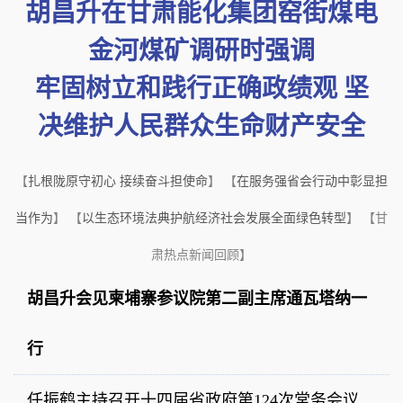
胡昌升在甘肃能化集团窑街煤电
金河煤矿调研时强调
牢固树立和践行正确政绩观 坚
决维护人民群众生命财产安全
【
扎根陇原守初心 接续奋斗担使命
】
【
在服务强省会行动中彰显担
当作为
】
【
以生态环境法典护航经济社会发展全面绿色转型
】
【甘
肃热点新闻回顾】
胡昌升会见柬埔寨参议院第二副主席通瓦塔纳一
行
任振鹤主持召开十四届省政府第124次常务会议