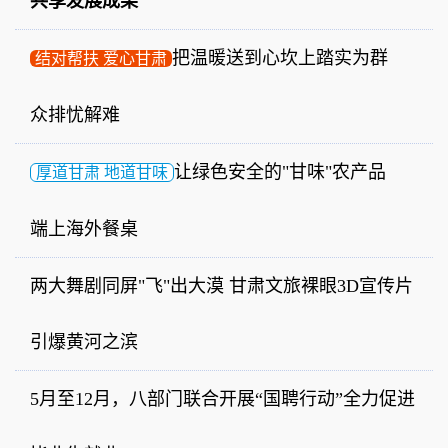
共享发展成果
把温暖送到心坎上
踏实为群
结对帮扶 爱心甘肃
众排忧解难
让绿色安全的"甘味"农产品
厚道甘肃 地道甘味
端上海外餐桌
两大舞剧同屏"飞"出大漠 甘肃文旅裸眼3D宣传片
引爆黄河之滨
5月至12月，八部门联合开展“国聘行动”全力促进