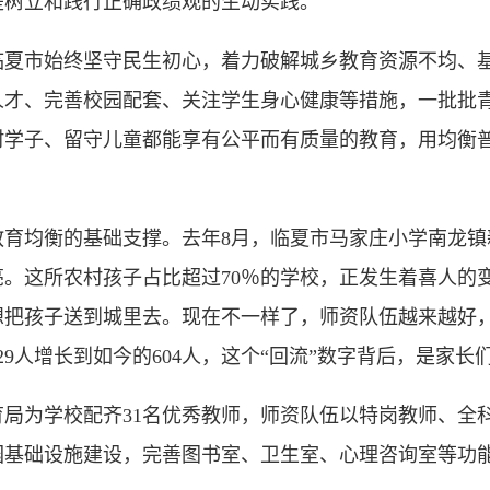
是树立和践行正确政绩观的生动实践。
市始终坚守民生初心，着力破解城乡教育资源不均、基
人才、完善校园配套、关注学生身心健康等措施，一批批
村学子、留守儿童都能享有公平而有质量的教育，用均衡
均衡的基础支撑。去年8月，临夏市马家庄小学南龙镇
。这所农村孩子占比超过70％的学校，正发生着喜人的
想把孩子送到城里去。现在不一样了，师资队伍越来越好，
229人增长到如今的604人，这个“回流”数字背后，是家长
为学校配齐31名优秀教师，师资队伍以特岗教师、全
园基础设施建设，完善图书室、卫生室、心理咨询室等功