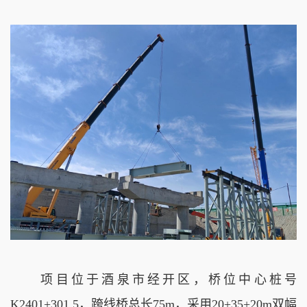
项目位于酒泉市经开区，桥位中心桩号
K2401+301.5，跨线桥总长75m，采用20+35+20m双幅