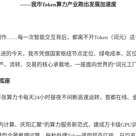
——我市Token算力产业跑出发展加速度
……每一次智能交互背后，都离不开Token（词元）这
进的今天，我市凭借国家枢纽节点定位、绿电成本、区位
n生产、流转、交易的核心承载地，一座面向世界的“词元工
底座
算力卡每天24小时昼夜不间断高速运转，首都在线、
计算、庆阳汇聚”的算力服务新范式，建成万卡级GPU
部大模型全量推理运算，每秒处理Token调用超百亿级，日均支撑千