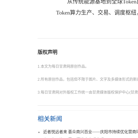
从传统能源基地到全球Token
Token算力生产、交易、调度枢
版权声明
1.本文为每日甘肃网原创作品。
2.所有原创作品，包括但不限于图片、文字及多媒体形式的
3.每日甘肃网对外版权工作统一由甘肃媒体版权保护中心(甘肃
相关新闻
近者悦远者来 荟众商兴百业——庆阳市持续优化营商