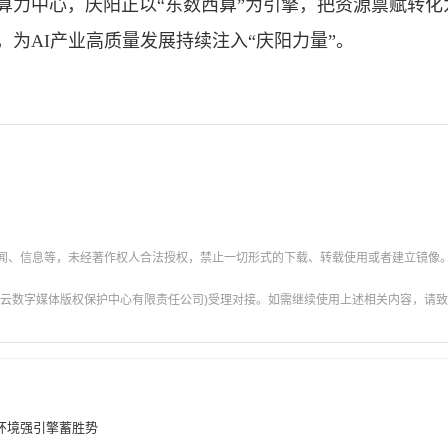
算力中心，庆阳正以“东数西算”为引擎，把资源禀赋转
纽，为AI产业高质量发展持续注入“庆阳力量”。
新闻、信息等，未经著作权人合法授权，禁止一切形式的下载、转载使用或者建立镜像
云数字媒体版权保护中心有限责任公司)受理对接。如需继续使用上述相关内容，请致电甘肃
环境强引擎蓄胜势