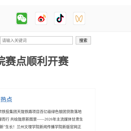
院赛点顺利开赛
创热点
肃铁投集团天陇铁路项目百亿级绿色银团贷款落地
绿而行 共绘陇原新图景——2026年主流媒体甘肃生
“新”生长！兰州文理学院新闻传播学院新版官网正