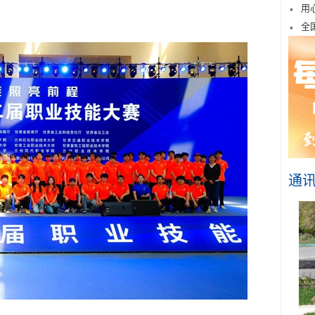
用
全
通