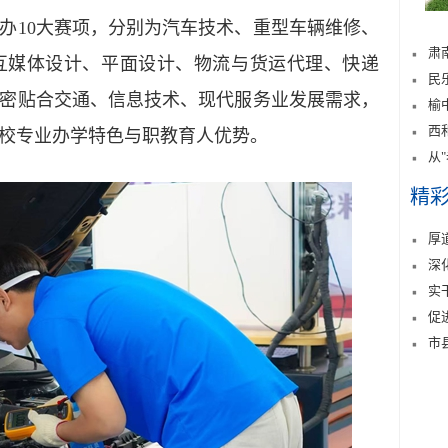
10大赛项，分别为汽车技术、重型车辆维修、
肃
互媒体设计、平面设计、物流与货运代理、快递
民
密贴合交通、信息技术、现代服务业发展需求，
榆
西
校专业办学特色与职教育人优势。
从
精
厚
深
实
促
市