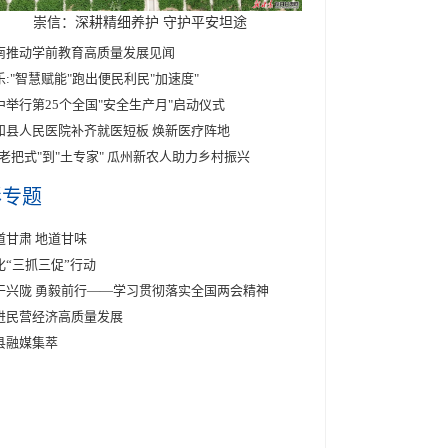
崇信：深耕精细养护 守护平安坦途
南推动学前教育高质量发展见闻
乐:"智慧赋能"跑出便民利民"加速度"
中举行第25个全国"安全生产月"启动仪式
和县人民医院补齐就医短板 焕新医疗阵地
"老把式"到"土专家" 瓜州新农人助力乡村振兴
彩专题
道甘肃 地道甘味
化“三抓三促”行动
干兴陇 勇毅前行——学习贯彻落实全国两会精神
进民营经济高质量发展
县融媒集萃