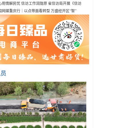
心用情解民忧 信访工作润陇原 省信访局开展《信访
国网媒重庆行｜以点带面看转型 万盛经开区“智”
讯员