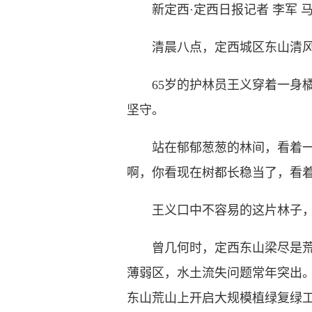
新定西·定西日报记者 李军 马婷
清晨八点，定西城区东山清风
65岁的护林员王义穿着一身橘
坚守。
站在郁郁葱葱的林间，看着一棵
啊，你看现在树都长稳当了，看着
王义口中不容易的这片林子，并
曾几何时，定西东山梁尽是荒山
薄弱区，水土流失问题常年突出
东山荒山上开启大规模植绿复绿