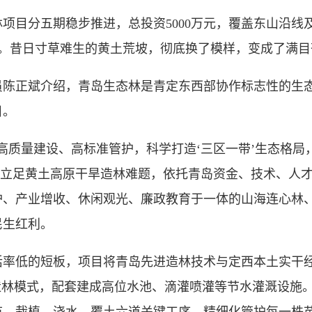
林项目分五期稳步推进，总投资5000万元，覆盖东山沿线
7万株。昔日寸草难生的黄土荒坡，彻底换了模样，变成了满
正斌介绍，青岛生态林是青定东西部协作标志性的生态
目。
质量建设、高标准管护，科学打造‘三区一带’生态格局，
程立足黄土高原干旱造林难题，依托青岛资金、技术、人
护、产业增收、休闲观光、廉政教育于一体的山海连心林
民生红利。
低的短板，项目将青岛先进造林技术与定西本土实干经
造林模式，配套建成高位水池、滴灌喷灌等节水灌溉设施