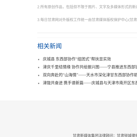
2.所有原创作品，包括但不限于图片、文字及多媒体形式的
3.每日甘肃网对外版权工作统一由甘肃媒体版权保护中心(甘肃
相关新闻
庆城县 东西部协作“组团式”帮扶显实效
津庆千里结情缘 协作共绘振兴图——宁县推进东西部
双向奔赴的“山海情”——天水市深化津甘东西部协作
津陇共奋进 携手谱新篇——庆城县与天津市南开区东
甘肃新媒体集团法律顾问：甘肃锐城律师