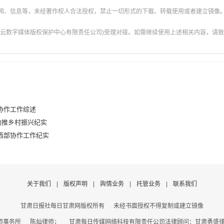
新闻、信息等，未经著作权人合法授权，禁止一切形式的下载、转载使用或者建立镜像
云数字媒体版权保护中心有限责任公司)受理对接。如需继续使用上述相关内容，请致电甘肃
协作工作综述
助推乡村振兴纪实
西部协作工作纪实
关于我们
|
版权声明
|
舆情业务
|
托管业务
|
联系我们
甘肃日报社每日甘肃网版权所有
未经书面授权不得复制或建立镜像
事务所 陈灿律师； 甘肃每日传媒网络科技有限责任公司法律顾问：甘肃勇盛律师事