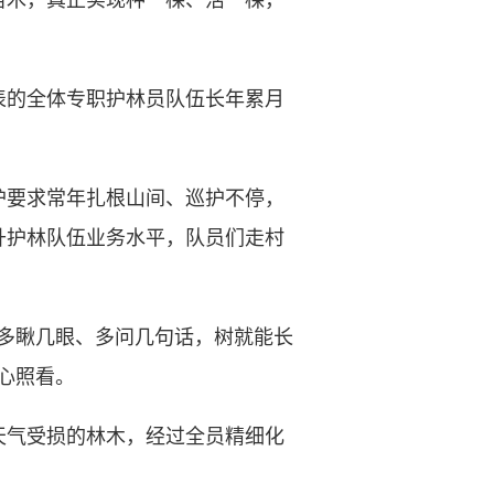
苗木，真正实现种一棵、活一棵，
的全体专职护林员队伍长年累月
护要求常年扎根山间、巡护不停，
升护林队伍业务水平，队员们走村
多瞅几眼、多问几句话，树就能长
心照看。
气受损的林木，经过全员精细化