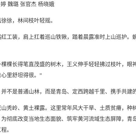
 魏璐 张官杰 杨晓娥
徐徐，林间枝叶轻摇。
红工装，肩上扛着巡山铁锹，踏着晨露准时上山巡护。
棵长得笔直茂盛的树木，王义伸手轻轻拂过枝叶，眼神
心里舒坦得很。”
不是普通山林，而是青岛、定西跨越千里、携手共建
秃岭、黄土裸露。这里常年风大干旱、土质贫瘠，种树
。为彻底改变当地生态面貌、筑牢黄河流域生态屏障，青
工程。