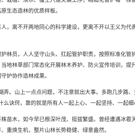
苗、栽植、浇水、覆土六道关键工序，精细化管护每一株
高原生态造林的优质样板。
，离不开两地同心的科学建设，更离不开以王义为代表
护林员，人人坚守山头、扛起管护职责，按照标准化管
。当地林草部门常态化开展林木养护、防火宣传培训，提
同守护协作造林成果。
弄。山上一点点问题，不注意就出大事。多跑几步路、
有什么诀窍，靠的就是所有人一起上心、一起坚持、一起细
苗木，如今早已根深叶茂、挺拔繁盛。曾经遭遇冰雹天
芽、重焕生机，整片山林长势稳健、绿意盎然。