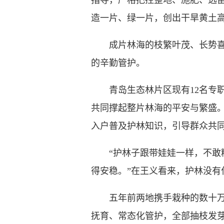
指导，严格把控整地、施肥、选
造一片、绿一片，创出干旱黄土
成片林海的枝繁叶茂、长势喜人
的辛勤管护。
青岛生态林片区现有12名专职
共同撑起整片林海的平安与繁盛
入户普及护林知识，引导群众共
“护林子跟带娃娃一样，不敢糊
得安稳。”在王义看来，护林没
五年前两地携手栽种的数十万株
抚育、常态化管护，全部抽枝发