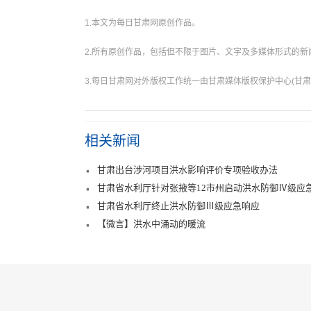
1.本文为每日甘肃网原创作品。
2.所有原创作品，包括但不限于图片、文字及多媒体形式的
3.每日甘肃网对外版权工作统一由甘肃媒体版权保护中心(甘肃
相关新闻
甘肃出台涉河项目洪水影响评价专项验收办法
甘肃省水利厅针对张掖等12市州启动洪水防御Ⅳ级应
甘肃省水利厅终止洪水防御Ⅲ级应急响应
【微言】洪水中涌动的暖流