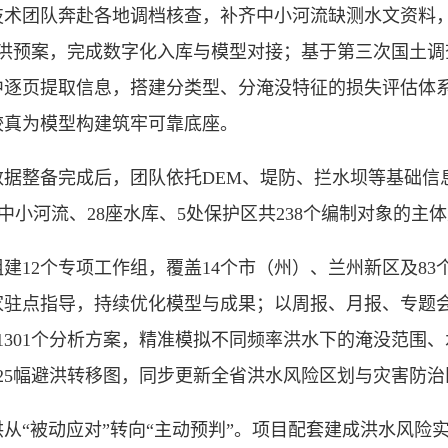
团队奔赴各地调档核查，补齐中小河流缺测水文资料，
防洪预案，完成数字化入库与模型对接；基于第三次国土调
中逐页提取信息，搭建分类型、分淹没特征的损失评估体
较真为模型构建筑牢可靠底座。
整备完成后，团队依托DEM、堤防、拦水坝等基础信
5条中小河流、28座水库、5处保护区共238个编制对象的主
2个专项工作组，覆盖14个市（州）、兰州新区及83
家驻点指导，持续优化模型与成果；以周报、月报、专题
置1301个分析方案，精准模拟不同频率洪水下的淹没范围
、225幅避洪转移图，同步更新全省洪水风险区划与灾害防
“被动应对”转向“主动预判”。项目配套建成洪水风险