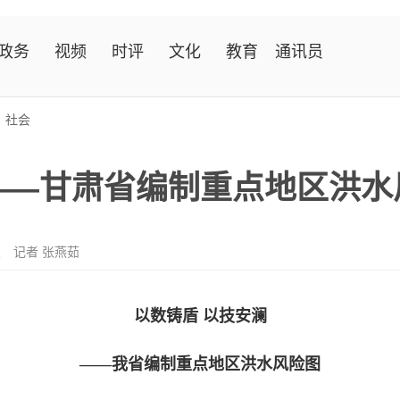
政务
视频
时评
文化
教育
通讯员
>
社会
——甘肃省编制重点地区洪水
报
记者 张燕茹
以数铸盾 以技安澜
——我省编制重点地区洪水风险图