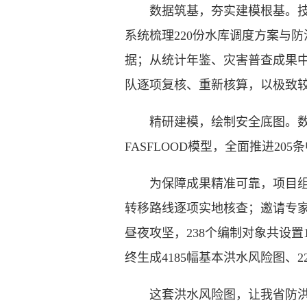
数据筑基，夯实建模根基。技术
系统梳理220份水库调度方案与
据；从统计年鉴、灾害普查成果
队逐项复核、重新核算，以极致
精研建模，绘制安全底图。数据
FASFLOOD模型，全面推进20
为保障成果精准可靠，项目组建1
转移路线逐项实地核查；邀请专
昼夜攻坚，238个编制对象共设
终生成4185幅基本洪水风险图
这套洪水风险图，让我省防洪从