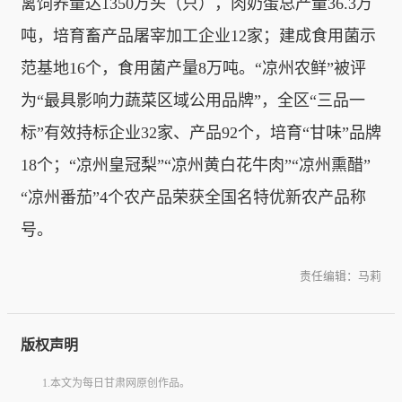
禽饲养量达1350万头（只），肉奶蛋总产量36.3万
吨，培育畜产品屠宰加工企业12家；建成食用菌示
范基地16个，食用菌产量8万吨。“凉州农鲜”被评
为“最具影响力蔬菜区域公用品牌”，全区“三品一
标”有效持标企业32家、产品92个，培育“甘味”品牌
18个；“凉州皇冠梨”“凉州黄白花牛肉”“凉州熏醋”
“凉州番茄”4个农产品荣获全国名特优新农产品称
号。
责任编辑：马莉
版权声明
1.本文为每日甘肃网原创作品。