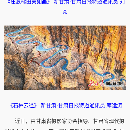
《庄浪梯田美如画》 新甘肃·甘肃日报特邀通讯员 刘
众
《石林云径》 新甘肃·甘肃日报特邀通讯员 厍运涛
近日，由甘肃省摄影家协会指导、甘肃省现代摄