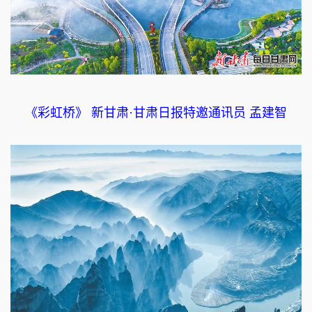
《彩虹桥》 新甘肃·甘肃日报特邀通讯员 孟建智