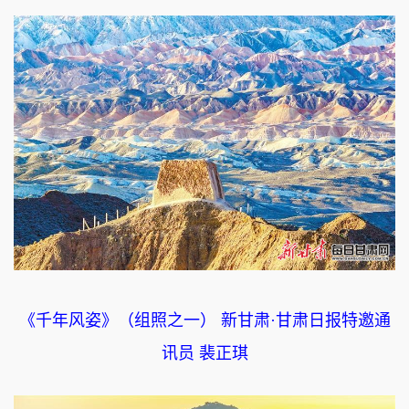
《千年风姿》（组照之一） 新甘肃·甘肃日报特邀通
讯员 裴正琪