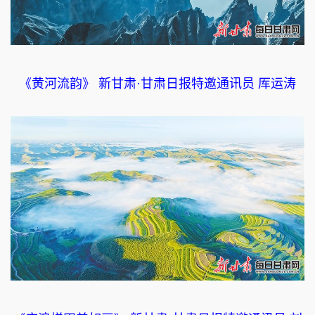
《黄河流韵》 新甘肃·甘肃日报特邀通讯员 厍运涛