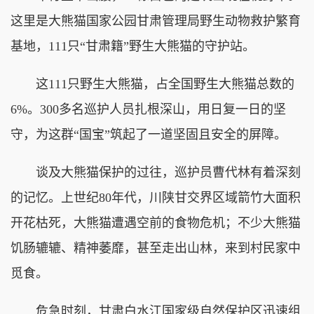
这里是大熊猫国家公园甘肃管理局野生动物救护繁育
基地，111只“甘肃籍”野生大熊猫的守护站。
这111只野生大熊猫，占全国野生大熊猫总数的
6%。300多名巡护人员扎根深山，用日复一日的坚
守，为这群“国宝”筑起了一道坚固且安全的屏障。
谈及大熊猫保护的过往，巡护员曹代林有着深刻
的记忆。上世纪80年代，川陕甘交界区域箭竹大面积
开花枯死，大熊猫遭遇空前的食物危机；不少大熊猫
饥肠辘辘、精神萎靡，甚至走出山林，来到村民家中
觅食。
危急时刻，甘肃白水江国家级自然保护区迅速组