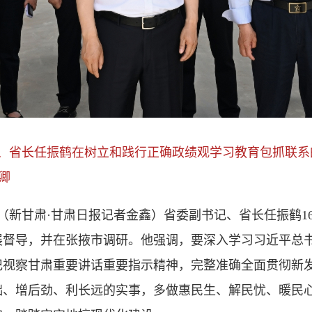
记、省长任振鹤在树立和践行正确政绩观学习教育包抓联系
卿
（新甘肃·甘肃日报记者金鑫）省委副书记、省长任振鹤1
展督导，并在张掖市调研。他强调，要深入学习习近平总
记视察甘肃重要讲话重要指示精神，完整准确全面贯彻新
础、增后劲、利长远的实事，多做惠民生、解民忧、暖民