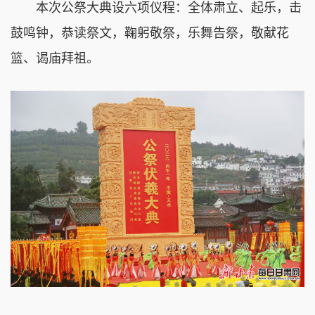
本次公祭大典设六项仪程：全体肃立、起乐，击
鼓鸣钟，恭读祭文，鞠躬敬祭，乐舞告祭，敬献花
篮、谒庙拜祖。