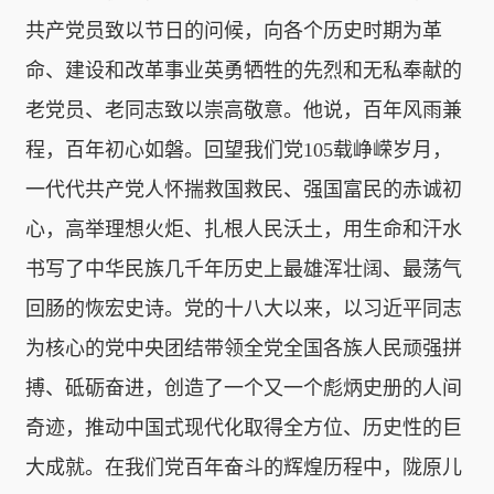
共产党员致以节日的问候，向各个历史时期为革
命、建设和改革事业英勇牺牲的先烈和无私奉献的
老党员、老同志致以崇高敬意。他说，百年风雨兼
程，百年初心如磐。回望我们党105载峥嵘岁月，
一代代共产党人怀揣救国救民、强国富民的赤诚初
心，高举理想火炬、扎根人民沃土，用生命和汗水
书写了中华民族几千年历史上最雄浑壮阔、最荡气
回肠的恢宏史诗。党的十八大以来，以习近平同志
为核心的党中央团结带领全党全国各族人民顽强拼
搏、砥砺奋进，创造了一个又一个彪炳史册的人间
奇迹，推动中国式现代化取得全方位、历史性的巨
大成就。在我们党百年奋斗的辉煌历程中，陇原儿