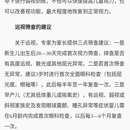
导下进行弱视训练，不但可以快速提高儿童视力，也
可以改善视功能，最大程度地恢复到正常视力。
远视筛查的建议
关于远视，专家为家长提供三点筛查建议：一是
新生儿出生后28—30天完成首次视力筛查，排查是否
有高度远视、散光或其他屈光异常。二是若首次筛查
无异常，建议3岁时进行首次全面眼科检查（包括屈
光度、眼轴等），此后每半年至一年复查一次。三是
早产儿（尤其低体重儿或吸氧史），有远视、弱视或
斜视家族史及发现眼球震颤、瞳孔异常等症状婴儿需
在6月龄内完成首次眼科检查，以后每3—6个月复查
一次。