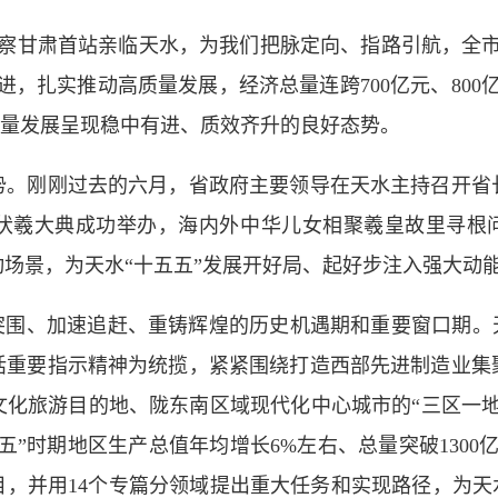
视察甘肃首站亲临天水，为我们把脉定向、指路引航，全市
，扎实推动高质量发展，经济总量连跨700亿元、800亿元
高质量发展呈现稳中有进、质效齐升的良好态势。
刚刚过去的六月，省政府主要领导在天水主持召开省
伏羲大典成功举办，海内外中华儿女相聚羲皇故里寻根问
场景，为天水“十五五”发展开好局、起好步注入强大动
围、加速追赶、重铸辉煌的历史机遇期和重要窗口期。天
话重要指示精神为统揽，紧紧围绕打造西部先进制造业集
文化旅游目的地、陇东南区域现代化中心城市的“三区一地
”时期地区生产总值年均增长6%左右、总量突破1300
项目，并用14个专篇分领域提出重大任务和实现路径，为天