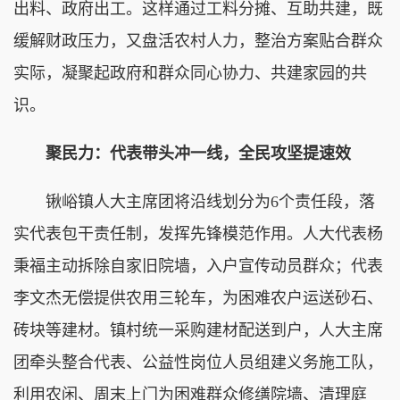
出料、政府出工。这样通过工料分摊、互助共建，既
缓解财政压力，又盘活农村人力，整治方案贴合群众
实际，凝聚起政府和群众同心协力、共建家园的共
识。
聚民力：代表带头冲一线，全民攻坚提速效
锹峪镇人大主席团将沿线划分为6个责任段，落
实代表包干责任制，发挥先锋模范作用。人大代表杨
秉福主动拆除自家旧院墙，入户宣传动员群众；代表
李文杰无偿提供农用三轮车，为困难农户运送砂石、
砖块等建材。镇村统一采购建材配送到户，人大主席
团牵头整合代表、公益性岗位人员组建义务施工队，
利用农闲、周末上门为困难群众修缮院墙、清理庭