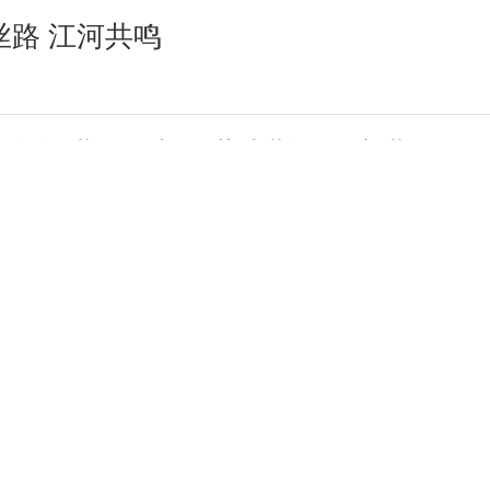
丝路 江河共鸣
日报报业集团与哈萨克斯坦《实业报》
知 从“心”开始
路新声 与世界同行——写在甘肃国际传