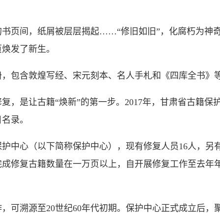
页间，纸屑被层层揭起……“修旧如旧”，化腐朽为神奇
页焕发了新生。
，包含敦煌写经、宋元刻本、名人手札和《四库全书》
是让古籍“焕新”的第一步。2017年，甘肃省古籍保护
目名录。
护中心（以下简称保护中心），现有修复人员16人，另
成修复古籍数量在一万页以上，自开展修复工作至去年年底
可溯源至20世纪60年代初期。保护中心正式成立后，