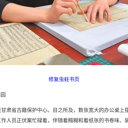
修复虫蛀书页
熊园
肃省古籍保护中心。目之所及，数张宽大的办公桌上摆
工作人员正伏案忙碌着，伴随着糨糊和着纸张的书卷味、