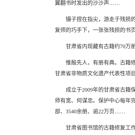
翼翻书时发出的沙沙声……
镊子捏在指尖，游走于残损的书
复师的巧手下，一张张残损的书
甘肃省内现藏有古籍约70万册
惟殷先人，有册有典。古籍修复，
甘肃省非物质文化遗产代表性项
成立于2009年的甘肃省古籍保
师有宽、何谋忠。保护中心每年完
部、3540余册、逾22万页……
甘肃省图书馆的古籍修复工作，