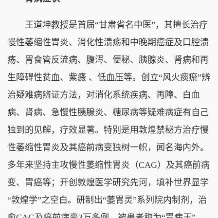
王道坤教授是首届“甘肃省名中医”，其擅长治疗
慢性萎缩性胃炎、消化性溃疡和中晚期癌症及口腔溃
疡、胃食管反流病、腹泻、便秘、胰腺炎、肾病和再
生障碍性贫血、紫癜 、低血压等。创立“风火痰瘀”辨
治疑难病辨证方法，对消化系统疾病、再障、白血
病、肾病、急慢性胰腺炎、糖尿病等疑难病症有自己
独到的见解，疗效显著。特别是用敦煌禁秘方治疗慢
性萎缩性胃炎及其癌前病变独树一帜，闻名海内外。
多年来坚持主攻慢性萎缩性胃炎（CAG）及其癌前病
变、胃癌等；开创敦煌医学研究先河，填补世界显学
“敦煌学”之空白。研制出“萎胃灵”系列院内制剂，治
愈CAG及癌前病变3万多例，被患者称为“胃病王”。