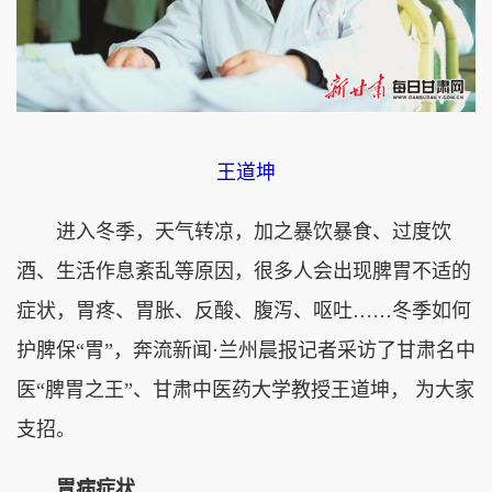
王道坤
进入冬季，天气转凉，加之暴饮暴食、过度饮
酒、生活作息紊乱等原因，很多人会出现脾胃不适的
症状，胃疼、胃胀、反酸、腹泻、呕吐……冬季如何
护脾保“胃”，奔流新闻·兰州晨报记者采访了甘肃名中
医“脾胃之王”、甘肃中医药大学教授王道坤， 为大家
支招。
胃病症状