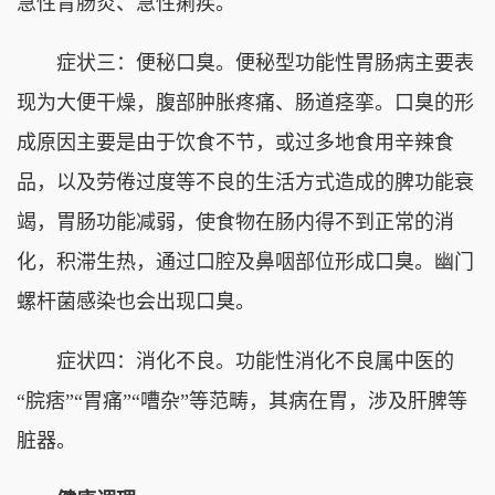
急性胃肠炎、急性痢疾。
症状三：便秘口臭。便秘型功能性胃肠病主要表
现为大便干燥，腹部肿胀疼痛、肠道痉挛。口臭的形
成原因主要是由于饮食不节，或过多地食用辛辣食
品，以及劳倦过度等不良的生活方式造成的脾功能衰
竭，胃肠功能减弱，使食物在肠内得不到正常的消
化，积滞生热，通过口腔及鼻咽部位形成口臭。幽门
螺杆菌感染也会出现口臭。
症状四：消化不良。功能性消化不良属中医的
“脘痞”“胃痛”“嘈杂”等范畴，其病在胃，涉及肝脾等
脏器。