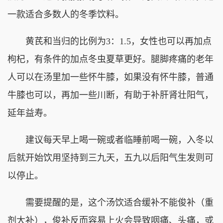
一款适合多数人的冬季饮料。
黄芪和当归的比例为3：1.5，女性也可以再加点
枸杞，有条件的加点冬虫夏草更好。腿脚疼痛的老年
人可以在汤里加一些怀牛膝，如果没有怀牛膝，普通
牛膝也可以，再加一些川断，有助于补肝肾壮阳气，
延年益寿。
建议每天早上喝一碗或者临睡前喝一碗，入冬以
后就开始饮用坚持到三九天，五九以后阳气生发则可
以停止。
需要提醒的是，这个汤饮适合缓补不能俊补（重
剂大补），俊补反而容易上火会导致咽痛、头痛，或