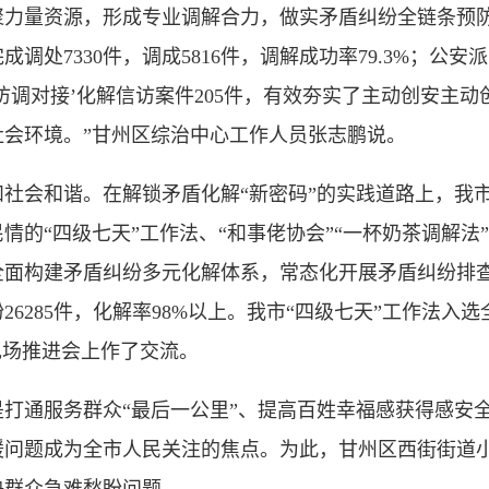
力量资源，形成专业调解合力，做实矛盾纠纷全链条预防和化
调处7330件，调成5816件，调解成功率79.3%；公
通过‘访调对接’化解信访案件205件，有效夯实了主动创安
会环境。”甘州区综治中心工作人员张志鹏说。
会和谐。在解锁矛盾化解“新密码”的实践道路上，我市
的“四级七天”工作法、“和事佬协会”“一杯奶茶调解法”
全面构建矛盾纠纷多元化解体系，常态化开展矛盾纠纷排查
6285件，化解率98%以上。我市“四级七天”工作法入
现场推进会上作了交流。
通服务群众“最后一公里”、提高百姓幸福感获得感安全
暖问题成为全市人民关注的焦点。为此，甘州区西街街道