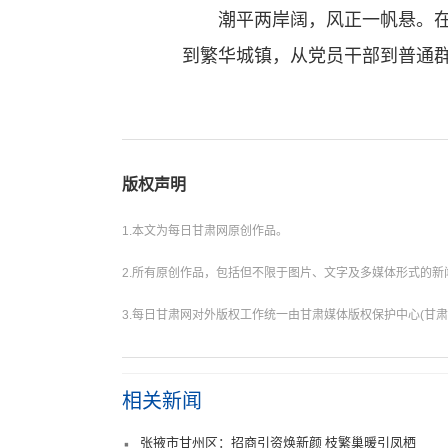
潮平两岸阔，风正一帆悬。在平
到繁华城镇，从党员干部到普通
版权声明
1.本文为每日甘肃网原创作品。
2.所有原创作品，包括但不限于图片、文字及多媒体形式的
3.每日甘肃网对外版权工作统一由甘肃媒体版权保护中心(甘肃
相关新闻
张掖市甘州区：招商引资焕新颜 枝繁巢暖引凤栖