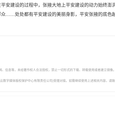
安建设的过程中，张掖大地上平安建设的动力始终澎湃
群众……处处都有平安建设的美丽身影，平安张掖的底色
新闻、信息等，未经著作权人合法授权，禁止一切形式的下载、转载使用或者建立镜像
云数字媒体版权保护中心有限责任公司)受理对接。如需继续使用上述相关内容，请致电甘肃