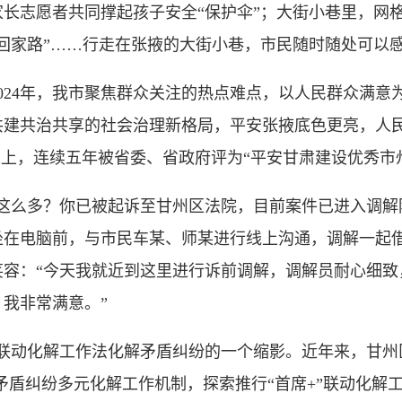
志愿者共同撑起孩子安全“保护伞”；大街小巷里，网格
回家路”……行走在张掖的大街小巷，市民随时随处可以
24年，我市聚焦群众关注的热点难点，以人民群众满意
共建共治共享的社会治理新格局，平安张掖底色更亮，人
以上，连续五年被省委、省政府评为“平安甘肃建设优秀市
么多？你已被起诉至甘州区法院，目前案件已进入调解阶
坐在电脑前，与市民车某、师某进行线上沟通，调解一起
笑容：“今天我就近到这里进行诉前调解，调解员耐心细致
我非常满意。”
联动化解工作法化解矛盾纠纷的一个缩影。近年来，甘州
”矛盾纠纷多元化解工作机制，探索推行“首席+”联动化解