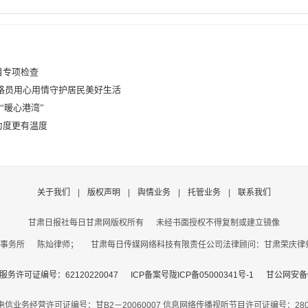
目专项检查
格员用心用情守护居民美好生活
“暖心港湾”
力度更有温度
关于我们
|
版权声明
|
舆情业务
|
托管业务
|
联系我们
甘肃日报社每日甘肃网版权所有
未经书面授权不得复制或建立镜像
事务所 陈灿律师； 甘肃每日传媒网络科技有限责任公司法律顾问：甘肃荣庆律师事务
务许可证编号：62120220047
ICP备案号陇ICP备05000341号-1
甘公网安备62
电信业务经营许可证编号：甘B2－20060007
信息网络传播视听节目许可证编号：2806