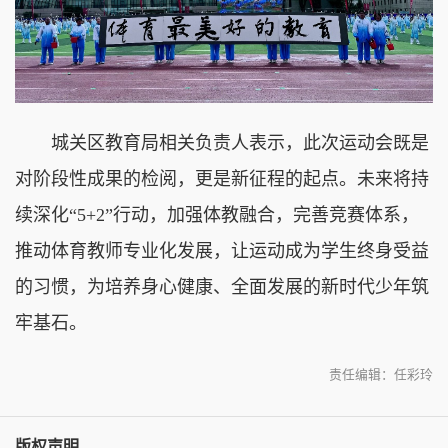
城关区教育局相关负责人表示，此次运动会既是
对阶段性成果的检阅，更是新征程的起点。未来将持
续深化“5+2”行动，加强体教融合，完善竞赛体系，
推动体育教师专业化发展，让运动成为学生终身受益
的习惯，为培养身心健康、全面发展的新时代少年筑
牢基石。
责任编辑：任彩玲
版权声明