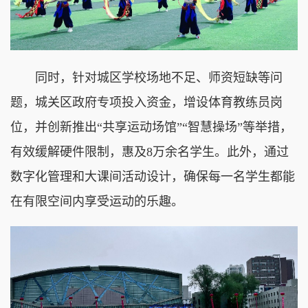
同时，
针对城区学校场地不足、师资短缺等问
题，城关区政府专项投入资金，增设体育教练员岗
位，并创新推出“共享运动场馆”“智慧操场”等举措，
有效缓解硬件限制，惠及8万余名学生。此外，通过
数字化管理和大课间活动设计，确保每一名学生都能
在有限空间内享受运动的乐趣。