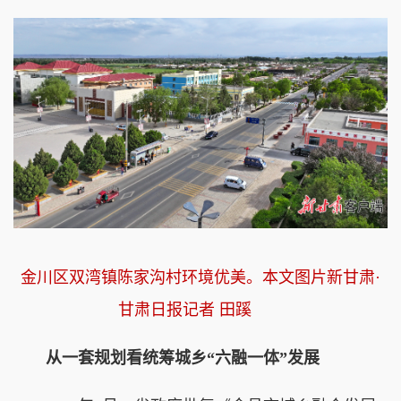
金川区双湾镇陈家沟村环境优美。本文图片新甘肃·
甘肃日报记者 田蹊
从一套规划看统筹城乡“六融一体”发展