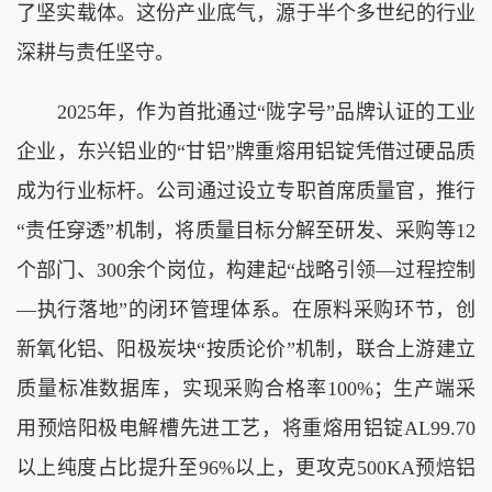
了坚实载体。这份产业底气，源于半个多世纪的行业
深耕与责任坚守。
2025年，作为首批通过“陇字号”品牌认证的工业
企业，东兴铝业的“甘铝”牌重熔用铝锭凭借过硬品质
成为行业标杆。公司通过设立专职首席质量官，推行
“责任穿透”机制，将质量目标分解至研发、采购等12
个部门、300余个岗位，构建起“战略引领—过程控制
—执行落地”的闭环管理体系。在原料采购环节，创
新氧化铝、阳极炭块“按质论价”机制，联合上游建立
质量标准数据库，实现采购合格率100%；生产端采
用预焙阳极电解槽先进工艺，将重熔用铝锭AL99.70
以上纯度占比提升至96%以上，更攻克500KA预焙铝