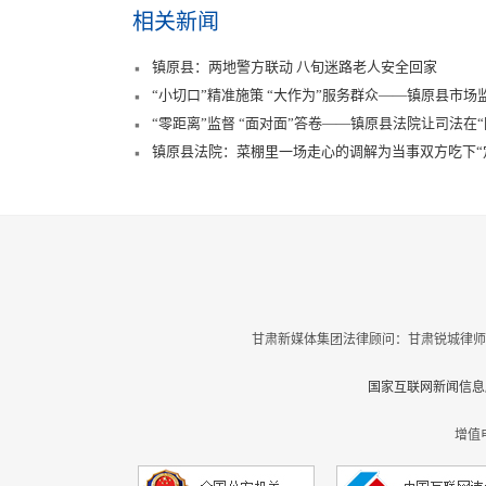
相关新闻
镇原县：两地警方联动 八旬迷路老人安全回家
“小切口”精准施策 “大作为”服务群众——镇原县市
整治
“零距离”监督 “面对面”答卷——镇原县法院让司法在
镇原县法院：菜棚里一场走心的调解为当事双方吃下“
甘肃新媒体集团法律顾问：甘肃锐城律师
国家互联网新闻信息服
增值