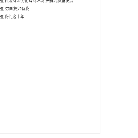
专题]甘肃持续优化营商环境 护航高质量发展
专题] 强国复兴有我
专题]我们这十年