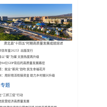
肃北县"十四五"时期高质量发展成就综述
崇信年鉴2025》出版发行
县以“菊”为媒 文旅热度再升级
丹94亿GDP背后的高质量发展路径
塔：就业“新风”劲吹 民生幸福花开
州：用好用活衔接资金 助力乡村振兴升级
彩专题
化“三抓三促”行动
进民营经济高质量发展