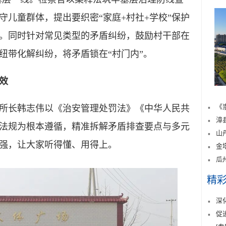
儿童群体，提出要织密“家庭+村社+学校”保护
。同时针对常见类型的矛盾纠纷，鼓励村干部在
纽带化解纠纷，将矛盾锁在“村门内”。
效
《
长韩志伟以《治安管理处罚法》《中华人民共
漳
法规为根本遵循，精准拆解矛盾排查要点与多元
山
强，让大家听得懂、用得上。
金
瓜
精
深
促