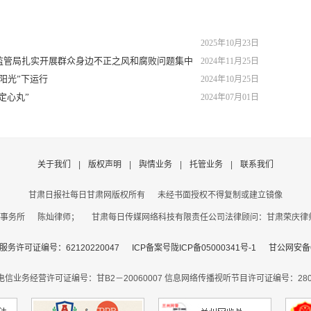
2025年10月23日
场监管局扎实开展群众身边不正之风和腐败问题集中
2024年11月25日
“阳光”下运行
2024年10月25日
定心丸”
2024年07月01日
关于我们
|
版权声明
|
舆情业务
|
托管业务
|
联系我们
甘肃日报社每日甘肃网版权所有
未经书面授权不得复制或建立镜像
事务所 陈灿律师； 甘肃每日传媒网络科技有限责任公司法律顾问：甘肃荣庆律师事务
务许可证编号：62120220047
ICP备案号陇ICP备05000341号-1
甘公网安备62
电信业务经营许可证编号：甘B2－20060007
信息网络传播视听节目许可证编号：2806