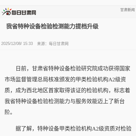
甘肃新闻
我省特种设备检验检测能力提档升级
2025/12/08/ 15:33
来源：
每日甘肃网
日前，甘肃省特种设备检验研究院成功获得国家
市场监督管理总局核准颁发的甲类检验机构A2级资
质，成为西北地区首家取得该证的检验机构，标志着
我省特种设备检验检测能力与服务效能迈上了新台
阶。
据了解，特种设备甲类检验机构A2级资质对检验