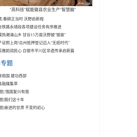
“高科技”赋能徽县农业生产“智慧脑”
渭;春耕正当时 沃野启新程
合铁路永靖段各项建设任务有序推进
膜热潮涌山乡 甘谷15万亩沃野披"银装"
子证照上岗!瓜州抵押登记迈入"无纸时代"
笛雅韵润民心 白银市平川区非遗传承启新篇
彩专题
效祖国 建功西部
县融媒集萃
专题] 强国复兴有我
专题]我们这十年
专题]奋进的甘肃 不变的初心