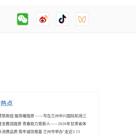
创热点
慧筑枢纽 服务暖陇原 ——写在兰州中川国际机场三
育支教润陇原 青春助力育新人——2026年甘肃省体
升消费品质 筑牢诚信根基 兰州市举办“走近3·15