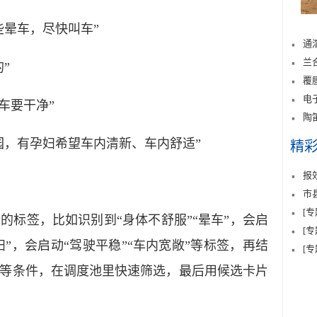
晕车，尽快叫车”
通
兰
”
覆
电
车要干净”
陶
，有孕妇希望车内清新、车内舒适”
精
报
市
[
签，比如识别到“身体不舒服”“晕车”，会启
[
妇”，会启动“驾驶平稳”“车内宽敞”等标签，再结
[
等条件，在调度池里快速筛选，最后用候选卡片