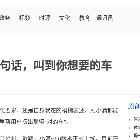
政务
视频
时评
文化
教育
通讯员
一句话，叫到你想要的车
原
要求，还是自身状态的模糊表述，AI小滴都能
智
里帮用户捞出那辆“对的车”。
体
提
公测，近期，小滴v1.0版本正式上线。目前已