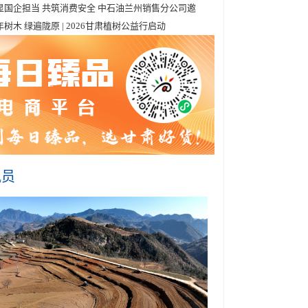
显国企担当 共筑消费安全 中石油兰州销售分公司邀
年树木 绿遍陇原 | 2026甘肃植树公益行启动
讯员