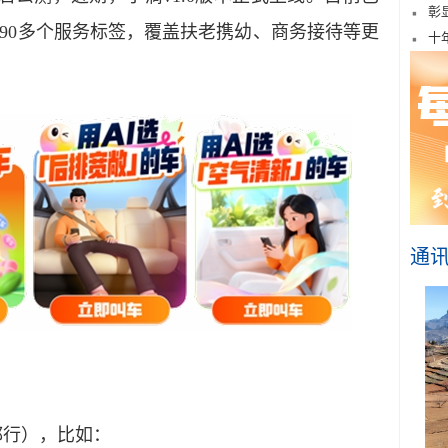
彰
90多个服务标签，覆盖扶老携幼、商务接待等更
十
通
行），比如：