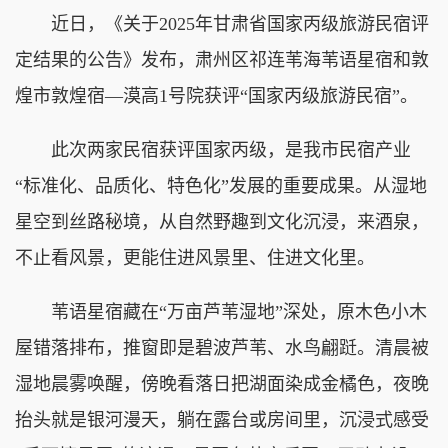
近日，《关于2025年甘肃省国家丙级旅游民宿评
定结果的公告》发布，肃州区祁连苇海苇语星宿和敦
煌市敦煌宿—漠高1号院获评“国家丙级旅游民宿”。
此次两家民宿获评国家丙级，是我市民宿产业
“标准化、品质化、特色化”发展的重要成果。从湿地
星空到丝路秘境，从自然野趣到文化沉浸，来酒泉，
不止看风景，更能住进风景里、住进文化里。
苇语星宿藏在“万亩芦苇湿地”深处，原木色小木
屋错落排布，推窗即是碧波芦苇、水鸟翩跹。清晨被
湿地晨雾唤醒，傍晚看落日把湖面染成金橘色，夜晚
抬头就是银河漫天，躺在露台或房间里，沉浸式感受