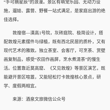
“手可摘星辰”的浪漫。景区有萌宠乐园、无动力设
施，遛娃、露营、野餐一站式满足，是家庭出游的绝
佳选择。
敦煌宿—漠高1号院，灰砖庭院、极简设计，搭
配敦煌元素摆件与绿植，既有西北民居的质朴，又有
现代艺术的雅致。独立茶室、会客厅，可烹茶、赏壁
画复制品，感受“农田作画屏，烹水煮清茶”的慢生
活。位置靠近莫高窟、《又见敦煌》等景区演艺，既
能避开景区喧嚣，又能轻松打卡敦煌核心景点，研
学、度假两相宜。
来源：酒泉文旅微信公众号