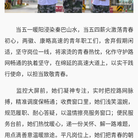
当五一暖阳浸染秦巴山水，当五四薪火激荡青春
初心，两徽、
康略高速
的青年职工们，舍弃假期闲
适，坚守岗位一线，将滚烫的青春热忱，化作守护路
网畅通的执
着坚守，在绵延的高速大道上，以实干践
行使命，以担当致敬青春。
监控大屏前，她们凝神专注，实时把控路网脉
搏，精准调度保畅通；收费窗口里，她们浅笑温婉，
规范履职、耐心答疑，以温情擦亮服务窗口；便民服
务台前，她们热忱暖心，递一份关怀、解一路难题，
用点滴善意温暖旅途。平凡岗位上，她们把青春的朝