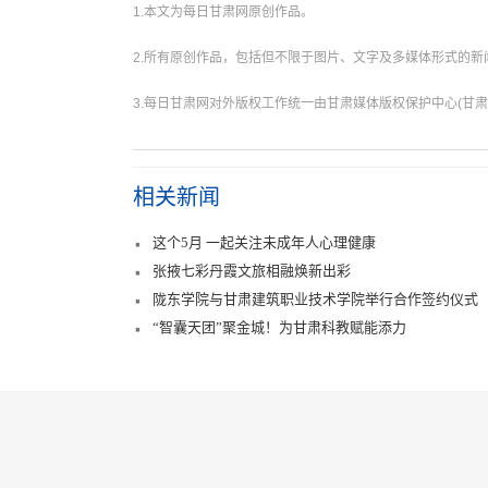
1.本文为每日甘肃网原创作品。
2.所有原创作品，包括但不限于图片、文字及多媒体形式的
3.每日甘肃网对外版权工作统一由甘肃媒体版权保护中心(甘肃
相关新闻
这个5月 一起关注未成年人心理健康
张掖七彩丹霞文旅相融焕新出彩
陇东学院与甘肃建筑职业技术学院举行合作签约仪式
“智囊天团”聚金城！为甘肃科教赋能添力