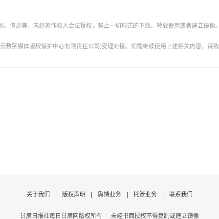
新闻、信息等，未经著作权人合法授权，禁止一切形式的下载、转载使用或者建立镜像
云数字媒体版权保护中心有限责任公司)受理对接。如需继续使用上述相关内容，请致电甘肃
关于我们
|
版权声明
|
舆情业务
|
托管业务
|
联系我们
甘肃日报社每日甘肃网版权所有
未经书面授权不得复制或建立镜像