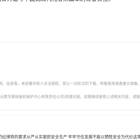
新闻、信息等，未经著作权人合法授权，禁止一切形式的下载、转载使用或者建立镜像
云数字媒体版权保护中心有限责任公司)受理对接。如需继续使用上述相关内容，请致电甘肃
的纪律铁的要求从严从实狠抓安全生产 牢牢守住发展不能以牺牲安全为代价这