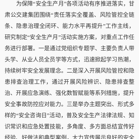
为保障
“安全生产月”各项活动有序推进落实，甘
肃公交建集团围绕“
责任
落实
全覆盖、风险管控全链
条、隐患治理全闭环
、能力水平再提升
”工作主线
，
研究
制定
“安全生产月”活动实施方案
，对重点工作任
务进行部署。
一是
通过党组织专题学、主要负责人带
头学、从业人员全员学等方式，迅速掀起学习热潮，
持续树牢安全发展理念。
二是
深入开展风险管控和隐
患排查治理工作，通过开展风险辨识、隐患排查整
治、开展应急演练、强化数智赋能等系列措施，提升
安全事故防控应对能力。
三是
举办主题突出、形式多
样的
“安全咨询日”活动，
普及安全生产法律法规、知
识常识和应急处置技能，
多角度、多方面总结宣传好
经验、好做法和典型案例，大力宣传展示良好的安全