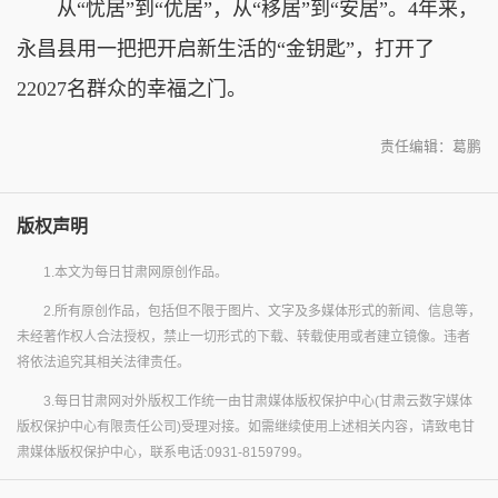
从“忧居”到“优居”，从“移居”到“安居”。4年来，
永昌县用一把把开启新生活的“金钥匙”，打开了
22027名群众的幸福之门。
责任编辑：葛鹏
版权声明
1.本文为每日甘肃网原创作品。
2.所有原创作品，包括但不限于图片、文字及多媒体形式的新闻、信息等，
未经著作权人合法授权，禁止一切形式的下载、转载使用或者建立镜像。违者
将依法追究其相关法律责任。
3.每日甘肃网对外版权工作统一由甘肃媒体版权保护中心(甘肃云数字媒体
版权保护中心有限责任公司)受理对接。如需继续使用上述相关内容，请致电甘
肃媒体版权保护中心，联系电话:0931-8159799。