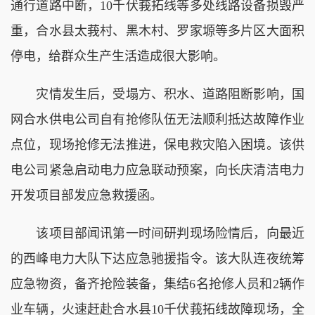
通行道路中断，10千伏莪拓线等多处线路设备损毁严
重，合水县太莪村、黑木村、罗家塬等多片区大面积
停电，给群众生产生活造成很大影响。
灾情发生后，受塌方、积水、道路阻断影响，国
网合水供电公司自有抢修队伍无法顺利抵达故障作业
点位，现场抢修无法推进，保电救灾陷入困境。该供
电公司紧急启动电力应急联动预案，向长庆清洁电力
开发项目部发应急救援函。
该项目部闻讯第一时间研判现场险情后，向最近
的西峰电力大队下达应急驰援指令。该大队连夜统筹
应急物资，备齐抢险装备，集结6名抢修人员和2辆作
业车辆，火速赶赴合水县10千伏莪拓线故障现场，全