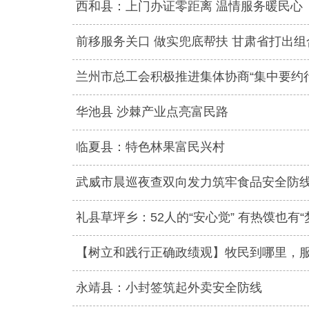
西和县：上门办证零距离 温情服务暖民心
前移服务关口 做实兜底帮扶 甘肃省打出
兰州市总工会积极推进集体协商“集中要约
华池县 沙棘产业点亮富民路
临夏县：特色林果富民兴村
武威市晨巡夜查双向发力筑牢食品安全防
礼县草坪乡：52人的“安心觉” 有热馍也有“
【树立和践行正确政绩观】牧民到哪里，
永靖县：小封签筑起外卖安全防线