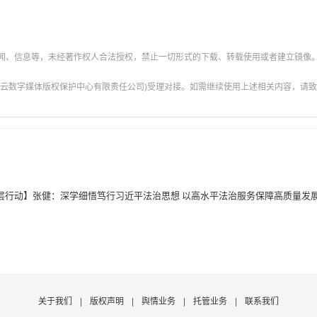
新闻、信息等，未经著作权人合法授权，禁止一切形式的下载、转载使用或者建立镜像
云数字媒体版权保护中心有限责任公司)受理对接。如需继续使用上述相关内容，请致电甘肃
层行动】张健：深学细悟笃行习近平法治思想 以高水平法治服务保障高质量发
关于我们
|
版权声明
|
舆情业务
|
托管业务
|
联系我们