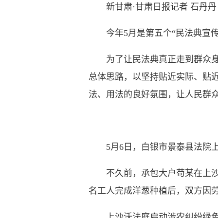
新甘肃·甘肃日报记者 石丹丹
今年5月是第五个“民法典宣传
为了让民法典真正走到群众身边
总体思路，以坚持贴近实际、贴
法、用法的良好氛围，让人民群
5月6日，白银市景泰县法院上
不久前，承包大户苟某在上沙沃镇
名工人完成洋葱种植后，双方因
上沙沃法庭启动涉农纠纷绿色通