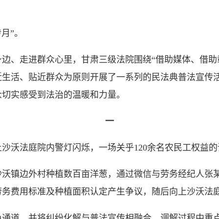
月”。
、走进群众心里，甘肃三级法院围绕“借助媒体、借助载
近生活、贴近群众为原则开展了一系列的民法典普法宣传
众切实感受到法治的温暖和力量。
一
沙沃法庭院内警灯闪烁，一场关乎120余名农民工权益的
边外村种植数百亩洋葱，通过微信与劳务经纪人张某达成
劳务费用标准及种植面积认定产生争议，随后向上沙沃法
道，并将纠纷化解与普法宣传相融合，调解过程中重点