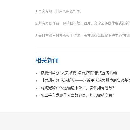
1.本文为每日甘肃网原创作品。
2.所有原创作品，包括但不限于图片、文字及多媒体形式的
3.每日甘肃网对外版权工作统一由甘肃媒体版权保护中心(甘肃
相关新闻
临夏州举办“大美临夏·法治护航”普法宣传活动
【思想引领 法治护航——习近平法治思想陇原实践基
网购宠物活体运输途中死亡，责任如何划分？
买二手车发现重大事故记录，能否撤销交易？