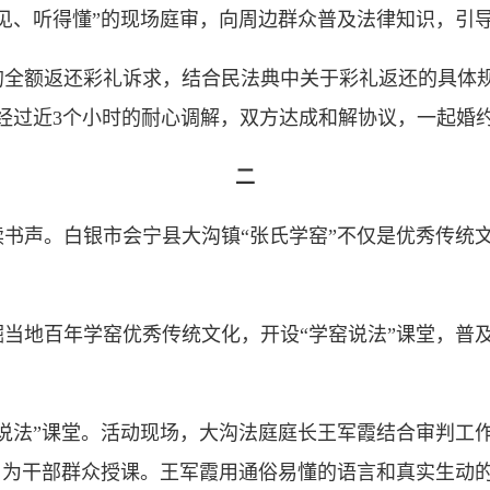
见、听得懂”的现场庭审，向周边群众普及法律知识，引
额返还彩礼诉求，结合民法典中关于彩礼返还的具体规
经过近3个小时的耐心调解，双方达成和解协议，一起婚
二
声。白银市会宁县大沟镇“张氏学窑”不仅是优秀传统文
地百年学窑优秀传统文化，开设“学窑说法”课堂，普及
说法”课堂。活动现场，大沟法庭庭长王军霞结合审判工
，为干部群众授课。王军霞用通俗易懂的语言和真实生动