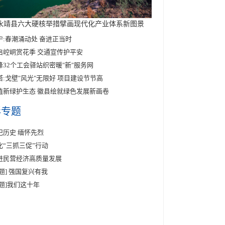
永靖县六大硬核举措擘画现代化产业体系新图景
宁:春潮涌动处 奋进正当时
启崆峒赏花季 交通宣传护平安
峰32个工会驿站织密暖"新"服务网
塔:戈壁"风光"无限好 项目建设节节高
植新绿护生态 徽县绘就绿色发展新画卷
彩专题
记历史 缅怀先烈
化“三抓三促”行动
进民营经济高质量发展
专题] 强国复兴有我
专题]我们这十年