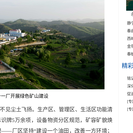
静
春
西
金
春
精
铭
深
促
十一厂开展绿色矿山建设
[
见尘土飞扬。生产区、管理区、生活区功能清
[
识牌5万余项，设备物资分区规范，矿容矿貌焕
——厂区坚持“建设一个油田，改善一方环境；