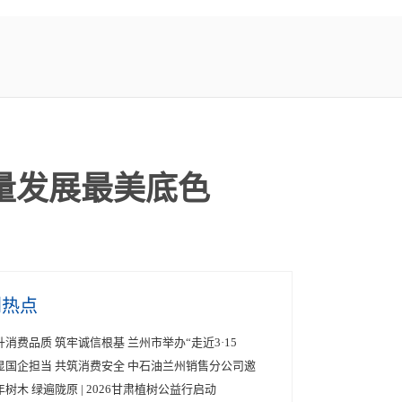
量发展最美底色
创热点
升消费品质 筑牢诚信根基 兰州市举办“走近3·15
显国企担当 共筑消费安全 中石油兰州销售分公司邀
年树木 绿遍陇原 | 2026甘肃植树公益行启动