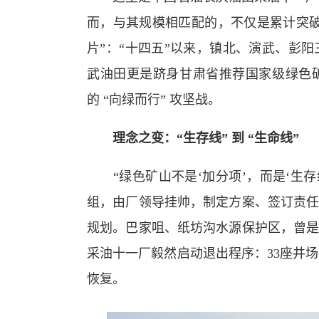
而，与其规模相匹配的，不仅是累计突破
片”：“十四五”以来，镇北、演武、彭
武油田更是跻身甘肃省推荐国家级绿色
的 “向绿而行” 攻坚战。
理念之变：“生存线” 到 “生命线”
“绿色矿山不是‘加分项’，而是‘生存线
组，由厂领导挂帅，制定方案、签订责任
规划。巴家咀、纸坊沟水源保护区，曾是
采油十一厂毅然启动退出程序：33座井
恢复。