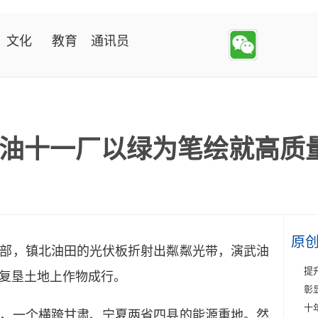
文化
教育
通讯员
油十一厂以绿为笔绘就高质
原
，镇北油田的光伏板折射出粼粼光带，演武油
提
复垦土地上作物成行。
彰
十
一个横跨甘肃、宁夏两省四县的能源重地。然