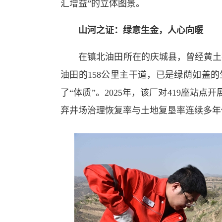
汇增益”的立体图景。
山河之证：绿意生金，人心向暖
在镇北油田所在的庆城县，曾经黄土裸
油田的158公里主干道，已是绿荫如盖
了“体质”。2025年，该厂对419座站
弃井场治理恢复率与土地复垦率连续多年保