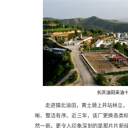
长庆油田采油
走进镇北油田，黄土塬上井站林立，不
晰、整洁有序。近三年，该厂更换各类标
然一新。更令人印象深刻的是那片片新绿