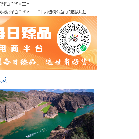
原绿色合伙人宣言
找陇原绿色合伙人——“甘肃植树公益行”邀您共赴
讯员